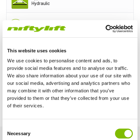
Hydraulic
Moteur de traction
Available
This website uses cookies
Options d'alimentation
We use cookies to personalise content and ads, to
Mains only
Battery only
provide social media features and to analyse our traffic.
We also share information about your use of our site with
Petrol or Diesel Only
our social media, advertising and analytics partners who
may combine it with other information that you’ve
provided to them or that they’ve collected from your use
Bi-Energy (Engine & Battery)
of their services.
Royaume-Uni
Consent
English
Necessary
Selection
Etats-Unis