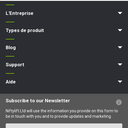
L'Entreprise
Blog
Conditions et Politiques
Types de produit
Plateforme d'accès
Nacelle élévatrice
Plateforme élévatrice
Plateforme de travail
Blog
Actualités
Des articles
Expositions
Support
MyNifty
Charges au sol et charges ponctuelles
Bulletins techniques
Marketing
Mises à jour des produits
Assistance de Niftylink
NiftyPRO
Aide
Questions - Réponses
Glossaire
Description des pictogrammes
Subscribe to our Newsletter
Niftylift Ltd will use the information you provide on this form to
be in touch with you and to provide updates and marketing.
Email