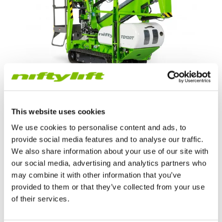
Hauteur de travail
|
12,2
m
This website uses cookies
Allonge de travail
|
6,1
m
We use cookies to personalise content and ads, to
Charge maximale de sécurité
|
200
kg
provide social media features and to analyse our traffic.
We also share information about your use of our site with
Poids minimum
|
1890
kg
our social media, advertising and analytics partners who
may combine it with other information that you’ve
provided to them or that they’ve collected from your use
VOIR LE PRODUIT
of their services.