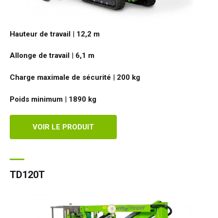
HR17N
HR17N
HR17 4x4
SD210 4x4x4
Sur chenilles
TD120TN
Gen2 Hybride
Mises à jour des produits
Entretien et pièces de rechange
Conditions et Politiques
Hauteur de travail
|
12,2
m
HR17E
HR17 4x4
HR21 4x4
TD120T
Matériel d'occasion
SiOPS
Assistance de Niftylink
Commentaires des clients
Allonge de travail
|
6,1
m
HR21E
HR21 4x4
TD150T
ToughCage
NiftyPRO
Revendeurs Niftylift dans le monde
Charge maximale de sécurité
|
200
kg
HR22SE
HR28 4x4
Moteur de traction
Poids minimum
|
1890
kg
HR28 4x4
VOIR LE PRODUIT
TD120T