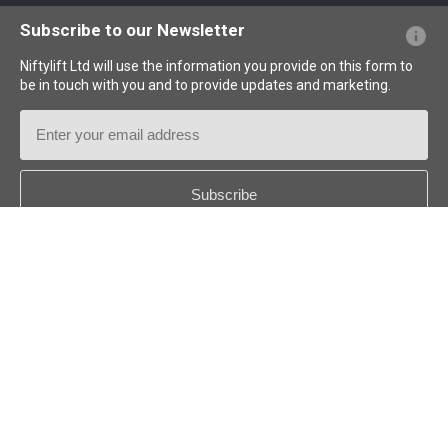
Questions - Réponses
Glossaire
Description des pictogrammes
Subscribe to our Newsletter
Niftylift Ltd will use the information you provide on this form to
be in touch with you and to provide updates and marketing.
Email
Address
Country
*
Follow us:
© 2018-2026
Niftylift (UK) Limited
. Tous droits réservés.