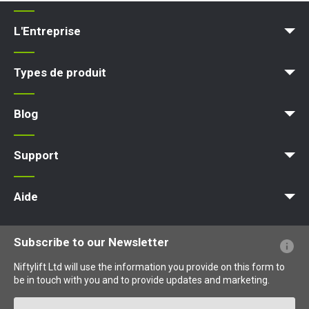
L'Entreprise
Blog
Conditions et Politiques
Types de produit
Plateforme d'accès
Nacelle élévatrice
Plateforme élévatrice
Plateforme de travail
Blog
Actualités
Des articles
Expositions
Support
MyNifty
Charges au sol et charges ponctuelles
Bulletins techniques
Marketing
Mises à jour des produits
Assistance de Niftylink
NiftyPRO
Aide
Questions - Réponses
Glossaire
Description des pictogrammes
Subscribe to our Newsletter
Niftylift Ltd will use the information you provide on this form to
be in touch with you and to provide updates and marketing.
Email