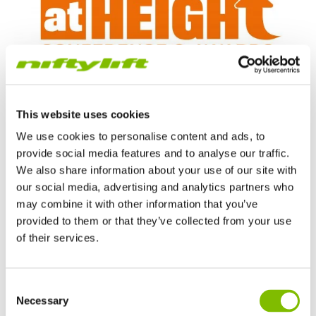
This website uses cookies
Actualités Nifty
We use cookies to personalise content and ads, to
provide social media features and to analyse our traffic.
Le Niftylift HR12 4x4 (MK2)
We also share information about your use of our site with
sélectionné pour le prix du nouveau
our social media, advertising and analytics partners who
may combine it with other information that you’ve
produit
provided to them or that they’ve collected from your use
Le Niftylift HR12 4x4 (MK2) a été sélectionné pour le prix du
of their services.
nouveau produit – Nacelles à flèche lors des Working at
Height Awards 2025 à Nashville, Tennessee.
Royaume-Uni
Consent
English
Necessary
Selection
Etats-Unis