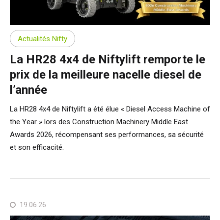
HR17N
HR17N
HR17 4x4
SD210 4x4x4
Sur chenilles
TD120TN
Gen2 Hybride
Mises à jour des produits
Entretien et pièces de rechange
Conditions et Politiques
HR17E
HR17 4x4
HR21 4x4
TD120T
Matériel d'occasion
SiOPS
Assistance de Niftylink
Commentaires des clients
Actualités Nifty
La HR28 4x4 de Niftylift remporte le
HR21E
HR21 4x4
TD150T
ToughCage
NiftyPRO
Revendeurs Niftylift dans le monde
prix de la meilleure nacelle diesel de
l’année
HR22SE
HR28 4x4
Moteur de traction
La HR28 4x4 de Niftylift a été élue « Diesel Access Machine of
the Year » lors des Construction Machinery Middle East
HR28 4x4
Awards 2026, récompensant ses performances, sa sécurité
et son efficacité.
19.06.26