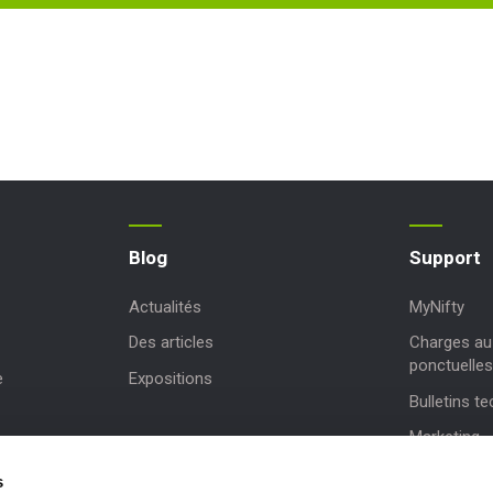
Blog
Support
Actualités
MyNifty
Des articles
Charges au 
ponctuelles
e
Expositions
Bulletins t
Marketing
Mises à jou
s