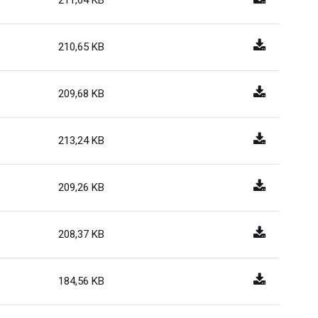
211,64 KB
210,65 KB
209,68 KB
213,24 KB
209,26 KB
208,37 KB
184,56 KB