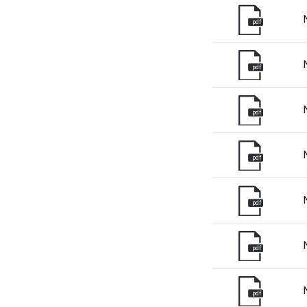
pdf
Roy
Etat
pdf
Fra
All
pdf
Esp
Neth
pdf
Can
pdf
pdf
pdf