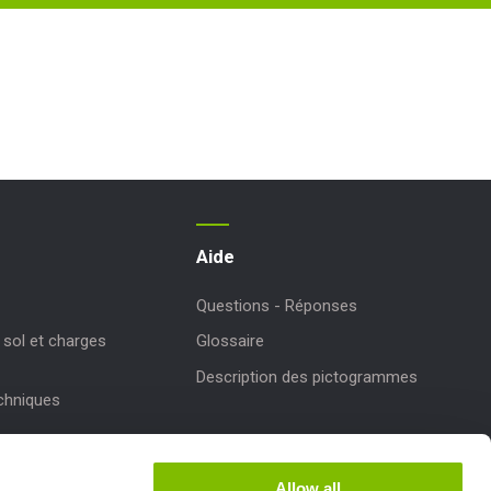
Aide
Questions - Réponses
sol et charges
Glossaire
Description des pictogrammes
echniques
r des produits
Allow all