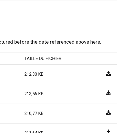
ured before the date referenced above here.
TAILLE DU FICHIER
212,30 KB
213,56 KB
210,77 KB