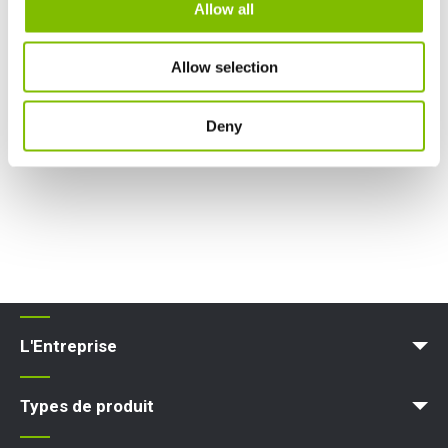
Allow all
Allow selection
Deny
L'Entreprise
Blog
Conditions et Politiques
Types de produit
Plateforme d'accès
Nacelle élévatrice
Plateforme élévatrice
Plateforme de travail