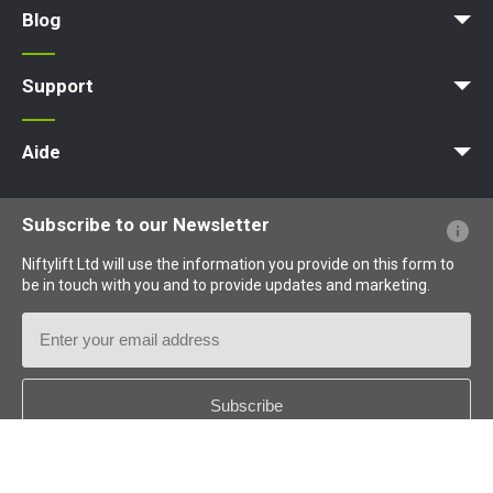
Blog
Actualités
Des articles
Expositions
Support
MyNifty
Charges au sol et charges ponctuelles
Bulletins techniques
Marketing
Mises à jour des produits
Assistance de Niftylink
NiftyPRO
Aide
Questions - Réponses
Glossaire
Description des pictogrammes
Subscribe to our Newsletter
Niftylift Ltd will use the information you provide on this form to
be in touch with you and to provide updates and marketing.
Email
Address
Country
*