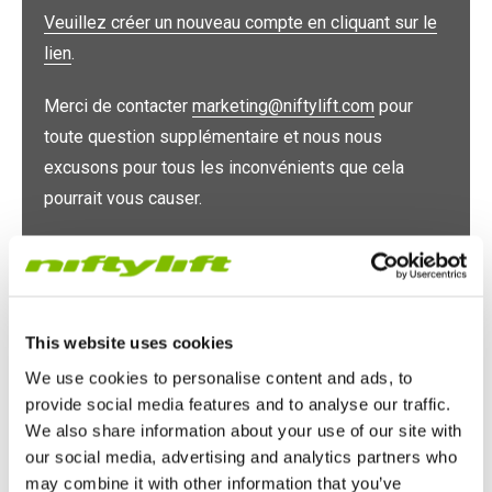
HR17N
HR17N
HR17 4x4
SD210 4x4x4
Sur chenilles
TD120TN
Gen2 Hybride
Mises à jour des produits
Entretien et pièces de rechange
Conditions et Politiques
Veuillez créer un nouveau compte en cliquant sur le
lien
.
HR17E
HR17 4x4
HR21 4x4
TD120T
Matériel d'occasion
SiOPS
Assistance de Niftylink
Commentaires des clients
Merci de contacter
marketing@niftylift.com
pour
toute question supplémentaire et nous nous
HR21E
HR21 4x4
TD150T
ToughCage
NiftyPRO
Revendeurs Niftylift dans le monde
excusons pour tous les inconvénients que cela
pourrait vous causer.
HR22SE
HR28 4x4
Moteur de traction
HR28 4x4
Adresse électronique
This website uses cookies
We use cookies to personalise content and ads, to
Mot de passe
provide social media features and to analyse our traffic.
We also share information about your use of our site with
our social media, advertising and analytics partners who
may combine it with other information that you’ve
Restez connecté(e) pendant 2 semaines