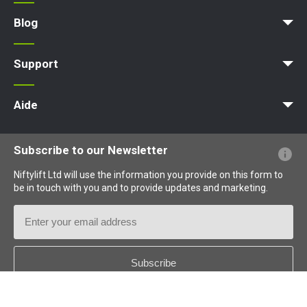
Plateforme d'accès
Nacelle élévatrice
Plateforme élévatrice
Plateforme de travail
Blog
Actualités
Des articles
Expositions
Support
MyNifty
Charges au sol et charges ponctuelles
Bulletins techniques
Marketing
Mises à jour des produits
Assistance de Niftylink
NiftyPRO
Aide
Questions - Réponses
Glossaire
Description des pictogrammes
Subscribe to our Newsletter
Niftylift Ltd will use the information you provide on this form to
be in touch with you and to provide updates and marketing.
Email
Address
Country
*