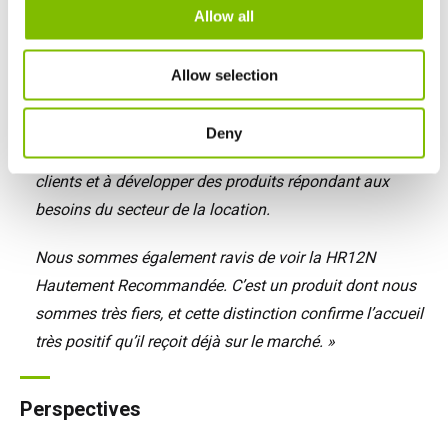
Allow all
John Keely, Directeur Général de Niftylift, a déclaré :
« Être reconnu Supplier of the Year pour la troisième
Allow selection
année consécutive est une formidable réussite pour
toute l’équipe. Cela reflète le travail, l’engagement et la
Deny
détermination que nous mettons à accompagner nos
clients et à développer des produits répondant aux
besoins du secteur de la location.
Nous sommes également ravis de voir la HR12N
Hautement Recommandée. C’est un produit dont nous
sommes très fiers, et cette distinction confirme l’accueil
très positif qu’il reçoit déjà sur le marché. »
Perspectives