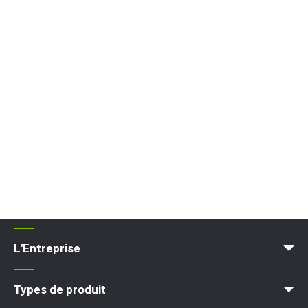
L'Entreprise
Blog
Conditions et Politiques
Types de produit