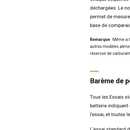
déchargées. Le no
permet de mesurer 
base de comparais
Remarque
: Même si l
autres modèles alimen
réservoir de carburant
Barème de pe
Tous les Essais st
batterie indiquant
l'essai, et toutes
L’essai standard d