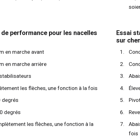
soie
 de performance pour les nacelles
Essai st
sur chen
 m en marche avant
Cond
m en marche arrière
Cond
stabilisateurs
Abai
tement les flèches, une fonction à la fois
Élev
0 degrés
Pivo
90 degrés
Reve
plètement les flèches, une fonction à la
Abai
foi