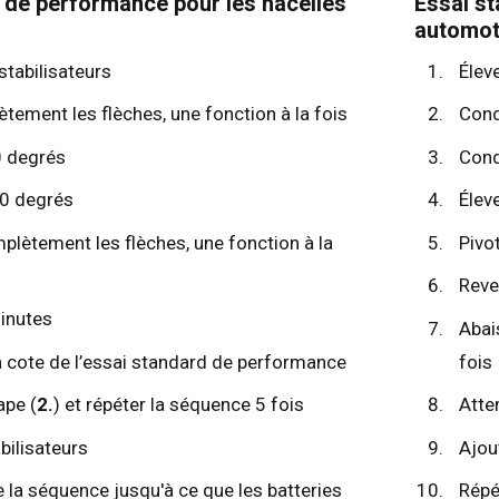
 de performance pour les nacelles
Essai st
automot
stabilisateurs
Éleve
tement les flèches, une fonction à la fois
Cond
0 degrés
Cond
90 degrés
Élev
plètement les flèches, une fonction à la
Pivo
aume-Uni
English
Reve
s-Unis
English
Español
inutes
Abai
nce
Français
a cote de l’essai standard de performance
fois
emagne
Deutsch
ape (
2.
) et répéter la séquence 5 fois
Atte
agne
Español
abilisateurs
Ajou
erlands
Nederlands
ada
English
Français
 la séquence jusqu'à ce que les batteries
Répé