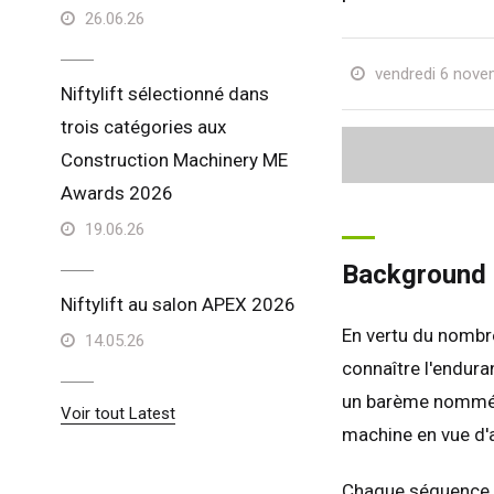
26.06.26
vendredi 6 nove
Niftylift sélectionné dans
trois catégories aux
Construction Machinery ME
Awards 2026
19.06.26
Background
Niftylift au salon APEX 2026
En vertu du nombre
14.05.26
connaître l'enduran
un barème nommé «
Voir tout Latest
machine en vue d'a
Chaque séquence e