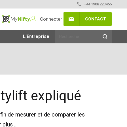
+44 1908 223456
Connecter
CONTACT
MyNifty
L'Entreprise
ylift expliqué
afin de mesurer et de comparer les
plus ...