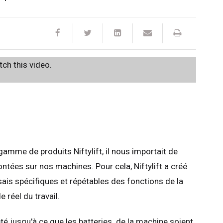
ch this video.
mme de produits Niftylift, il nous importait de
ontées sur nos machines. Pour cela, Niftylift a créé
s spécifiques et répétables des fonctions de la
 réel du travail.
é jusqu'à ce que les batteries de la machine soient