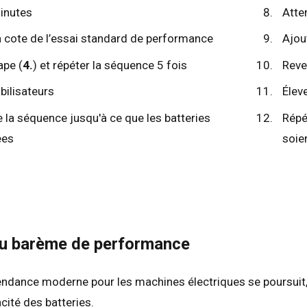
inutes
Atte
a cote de l’essai standard de performance
Ajou
ape (
4.
) et répéter la séquence 5 fois
Reven
abilisateurs
Éleve
 la séquence jusqu'à ce que les batteries
Répé
ées
soie
u barème de performance
ndance moderne pour les machines électriques se poursuit, il 
acité des batteries.