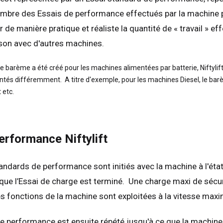
mbre des Essais de performance effectués par la machine p
de manière pratique et réaliste la quantité de « travail » e
on avec d'autres machines.
e barème a été créé pour les machines alimentées par batterie, Niftylif
tés différemment. A titre d'exemple, pour les machines Diesel, le ba
 etc.
rformance Niftylift
andards de performance sont initiés avec la machine à l'éta
 que l’Essai de charge est terminé. Une charge maxi de sécur
 les fonctions de la machine sont exploitées à la vitesse maxi
e performance est ensuite répété jusqu'à ce que la machine 