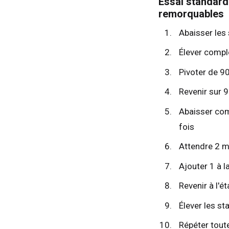
Essai standard
remorquables
Abaisser les 
Élever complè
Pivoter de 9
Revenir sur 
Abaisser com
Roy
fois
Etat
Attendre 2 m
Fra
Ajouter 1 à l
All
Revenir à l'ét
Esp
Élever les st
Neth
Can
Répéter toute