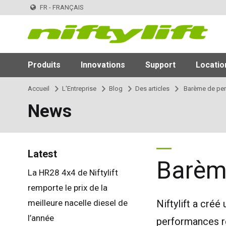
FR - FRANÇAIS
Produits
Innovations
Support
Locatio
Accueil
L'Entreprise
Blog
Des articles
Barème de per
News
Latest
Barème
La HR28 4x4 de Niftylift
remporte le prix de la
meilleure nacelle diesel de
Niftylift a cré
l’année
performances rée