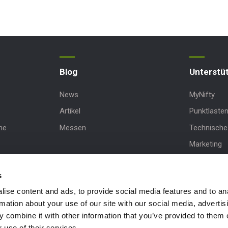
Blog
Unterstü
News
MyNifty
Artikel
Punktlaste
ne
Messen
Technische 
Marketing
sbühne
Produkt-Up
s
Niftylink-U
ise content and ads, to provide social media features and to an
NiftyPRO
rmation about your use of our site with our social media, advertis
 combine it with other information that you’ve provided to them o
 use of their services.