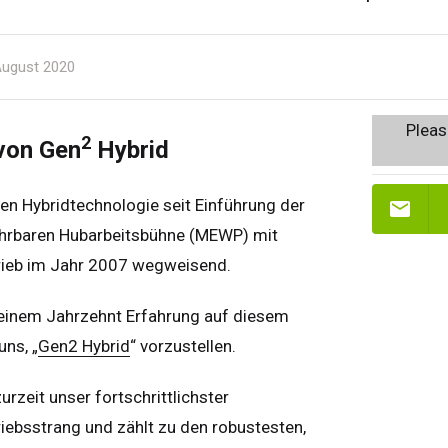
ugust 2020
Plea
2
von Gen
Hybrid
chen Hybridtechnologie seit Einführung der
ahrbaren Hubarbeitsbühne (MEWP) mit
trieb im Jahr 2007 wegweisend.
 einem Jahrzehnt Erfahrung auf diesem
 uns,
„
Gen2 Hybrid
“ vorzustellen.
urzeit unser fortschrittlichster
riebsstrang und zählt zu den robustesten,