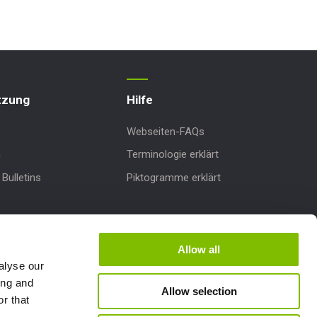
tzung
Hilfe
Webseiten-FAQs
n
Terminologie erklärt
Bulletins
Piktogramme erklärt
dates
nterstützung
Allow all
alyse our
ing and
Allow selection
r that