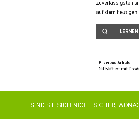
Groß
zuverlässigsten un
Vere
auf dem heutigen M
Ame
Fran
LERNEN 
Deu
Spa
Neth
Previous Article
Can
Niftylift ist mit P
SIND SIE SICH NICHT SICHER, WON