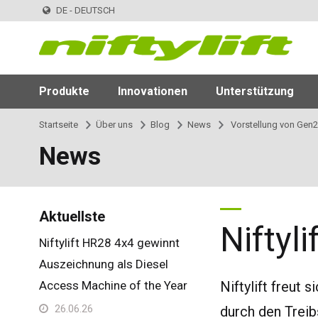
DE - DEUTSCH
Produkte
Innovationen
Unterstützung
Startseite
Über uns
Blog
News
Vorstellung von Gen2
News
Aktuellste
Niftyli
Niftylift HR28 4x4 gewinnt
Auszeichnung als Diesel
Access Machine of the Year
Niftylift freut si
26.06.26
durch den Trei