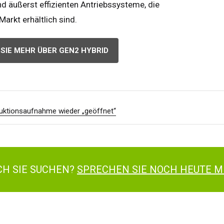
britannien
English
d äußerst effizienten Antriebssysteme, die
inigten Staaten von
arkt erhältlich sind.
rika
English
Español
kreich
Français
SIE MEHR ÜBER GEN2 HYBRID
tschland
Deutsch
nien
Español
erlands
Nederlands
ada
English
Français
roduktionsaufnahme wieder „geöffnet“
ACH SIE SUCHEN?
SPRECHEN SIE NOCH HEUTE M