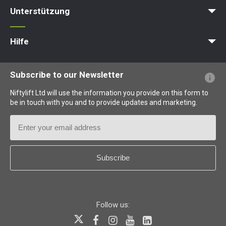
News
Artikel
Messen
Unterstützung
MyNifty
Punktlasten
Technische Bulletins
Marketing
Produkt-Updates
Niftylink-Unterstützung
NiftyPRO
Hilfe
Webseiten-FAQs
Terminologie erklärt
Piktogramme erklärt
Subscribe to our Newsletter
Niftylift Ltd will use the information you provide on this form to
be in touch with you and to provide updates and marketing.
Email
Address
Country
*
Follow us: