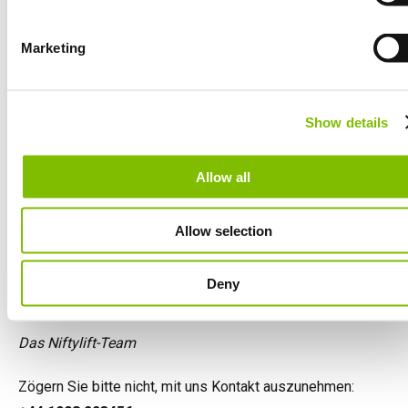
Deutsch
Spanien
Marketing
Español
Netherlands
Nederlands
Canada
Show details
English
Français
Allow all
Allow selection
Wir bleiben weiterhin „geöffnet“ und sind hier, um Sie
Deny
zu unterstützen.
Das Niftylift-Team
Zögern Sie bitte nicht, mit uns Kontakt auszunehmen: