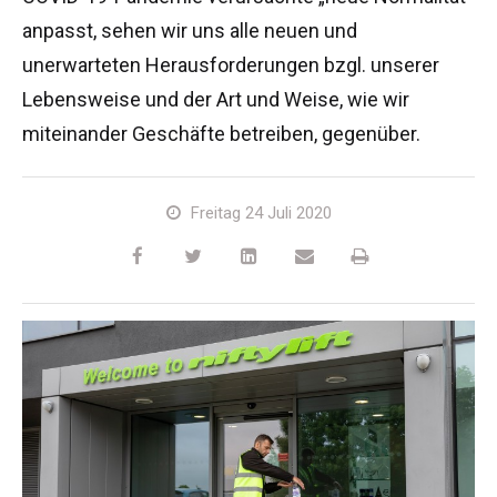
HR17N
HR15 4x4
HR17 4x4
SD210 4x4x4
Kettenantrieb
TD120TN
Gen2 Hybrid
Produkt-Updates
Service & Ersatzteile
Blog
anpasst, sehen wir uns alle neuen und
unerwarteten Herausforderungen bzgl. unserer
HR17E
HR17N
HR21 4x4
TD120T
Gebrauchte Maschinen
SiOPS
Niftylink-Unterstützung
Kunden-Kommentare
Bedingungen & Politiken
Lebensweise und der Art und Weise, wie wir
miteinander Geschäfte betreiben, gegenüber.
HR21E
HR17 4x4
TD150T
ToughCage-Technologie
NiftyPRO
Niftylift Händler
Freitag 24 Juli 2020
HR22SE
HR21 4x4
Traktionsantrieb
HR28 4x4
HR28 4x4