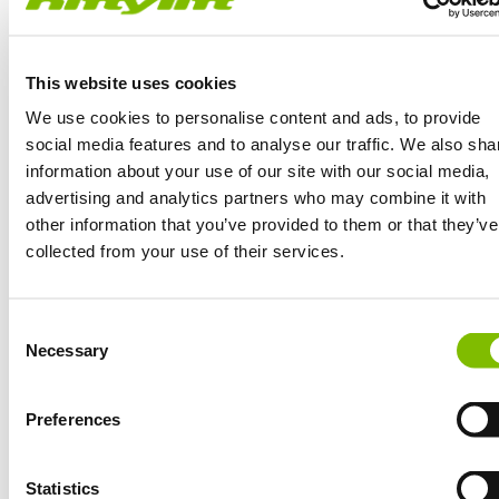
Nach Einführung aller Vorsichtsmaßnahmen haben wir
This website uses cookies
unsere Produktionseinrichtungen wieder geöffnet, sodass
We use cookies to personalise content and ads, to provide
wir unsere marktführenden Produkte erneut produzieren
social media features and to analyse our traffic. We also sha
und unseren Kunden technische Beratung, Service und
information about your use of our site with our social media,
advertising and analytics partners who may combine it with
Ersatzteile bieten können.
other information that you’ve provided to them or that they’ve
collected from your use of their services.
Wir betreiben weiterhin Innovation und Weiterentwicklung
unseres Weltklasse-Sortiments an umweltschonenden
MEWPs und wir freuen uns darauf, unsere Rolle beim
Großbritannien
Consent
wirtschaftlichen Wiederaufbau zu spielen, sowie
English
Necessary
Selection
Unternehmen zur Arbeit zurückkehren.
Vereinigten Staaten von Amerika
English
Español
Preferences
Frankreich
Français
Deutschland
Statistics