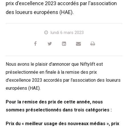
prix d'excellence 2023 accordés par l'association
HR17N
HR17N
HR17 4x4
SD210 4x4x4
Sur chenilles
TD120TN
Gen2 Hybride
Mises à jour des produits
Entretien et pièces de rechange
Conditions et Politiques
des loueurs européens (HAE).
HR17E
HR17 4x4
HR21 4x4
TD120T
Matériel d'occasion
SiOPS
Assistance de Niftylink
Commentaires des clients
lundi 6 mars 2023
HR21E
HR21 4x4
TD150T
ToughCage
NiftyPRO
Revendeurs Niftylift dans le monde
HR22SE
HR28 4x4
Moteur de traction
Nous avons le plaisir d'annoncer que Niftylift est
HR28 4x4
préselectionnée en finale à la remise des prix
d'excellence 2023 accordés par l'association des loueurs
européens (HAE).
Pour la remise des prix de cette année, nous
sommes préselectionnés dans trois catégories :
Prix du « meilleur usage des nouveaux médias », prix