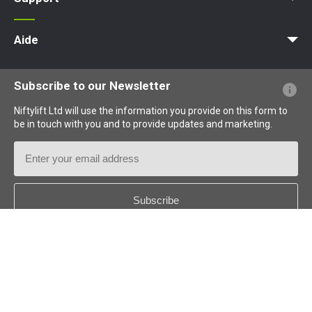
MyNifty
Charges au sol et charges ponctuelles
Bulletins techniques
Marketing
Mises à jour des produits
Assistance de Niftylink
NiftyPRO
Aide
Questions - Réponses
Glossaire
Description des pictogrammes
Subscribe to our Newsletter
Niftylift Ltd will use the information you provide on this form to
be in touch with you and to provide updates and marketing.
Email
Address
Country
*
Follow us: