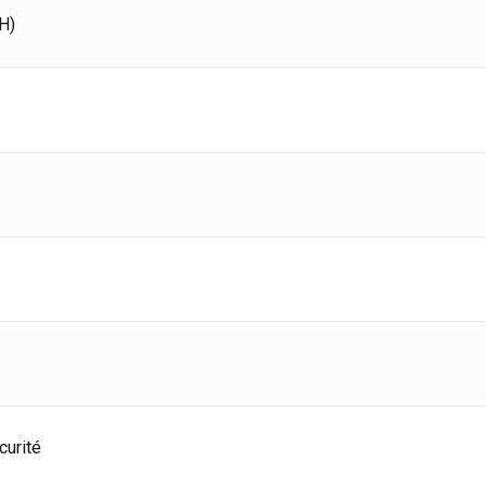
emagne
Deutsch
H)
agne
Español
erlands
Nederlands
ada
English
Français
curité