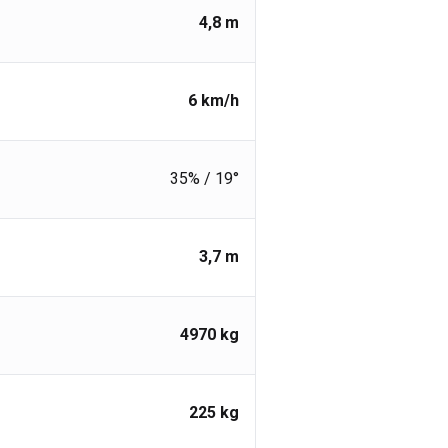
4,8
m
6
km/h
35% / 19°
3,7
m
4970
kg
225
kg