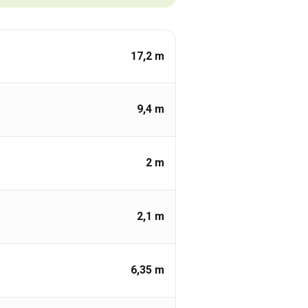
17,2
m
9,4
m
2
m
2,1
m
6,35
m