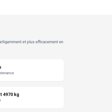
ntelligemment et plus efficacement en
n
ntenance
t 4970 kg
e