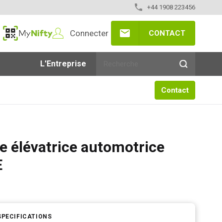
+44 1908 223456
Connecter
CONTACT
MyNifty
L'Entreprise
Contact
e élévatrice automotrice
E
SPECIFICATIONS