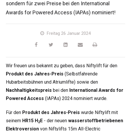
sondern für zwei Preise bei den International
HR17N
HR15 4x4
HR17 4x4
SD210 4x4x4
Kettenantrieb
TD120TN
Gen2 Hybrid
Produkt-Updates
Service & Ersatzteile
Blog
Awards for Powered Access (IAPAs) nominiert!
HR17E
HR17N
HR21 4x4
TD120T
Gebrauchte Maschinen
SiOPS
Niftylink-Unterstützung
Kunden-Kommentare
Bedingungen & Politiken
Freitag 26 Januar 2024
HR21E
HR17 4x4
TD150T
ToughCage-Technologie
NiftyPRO
Niftylift Händler
HR22SE
HR21 4x4
Traktionsantrieb
Wir freuen uns bekannt zu geben, dass Niftylift für den
HR28 4x4
HR28 4x4
Produkt des Jahres-Preis
(Selbstfahrende
Hubarbeitsbühnen und Atriumlifte) sowie den
Nachhaltigkeitspreis
bei den
International Awards for
Powered Access
(IAPAs) 2024 nominiert wurde.
Für den
Produkt des Jahres-Preis
wurde Niftylift mit
seinem
HR15 H
E
- der neuen
wasserstoffbetriebenen
2
Elektroversion
von Niftylifts 15m All-Electric