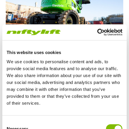
This website uses cookies
We use cookies to personalise content and ads, to
Für den
Nachhaltigkeitspreis
wurde Niftylift für seine
provide social media features and to analyse our traffic.
revolutionäre
wasserstoffbetriebene
We also share information about your use of our site with
Elektrotechnologie
nominiert.
our social media, advertising and analytics partners who
may combine it with other information that you’ve
Bleiben Sie dran für weitere Informationen zu
provided to them or that they’ve collected from your use
Wasserstoff-Elektro von Niftylift und dem HR15 H
E!
of their services.
2
Großbritannien
Consent
English
Necessary