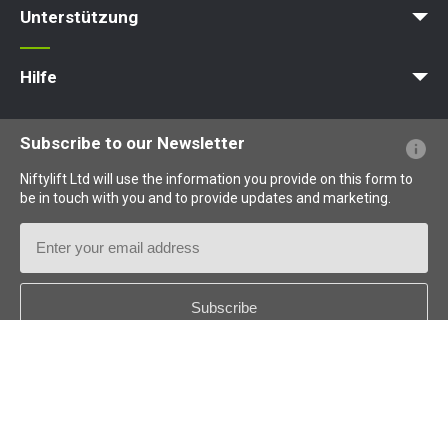
Unterstützung
MyNifty
Punktlasten
Technische Bulletins
Marketing
Produkt-Updates
Niftylink-Unterstützung
NiftyPRO
Hilfe
Webseiten-FAQs
Terminologie erklärt
Piktogramme erklärt
Subscribe to our Newsletter
Niftylift Ltd will use the information you provide on this form to
be in touch with you and to provide updates and marketing.
Email
Address
Country
*
Follow us: