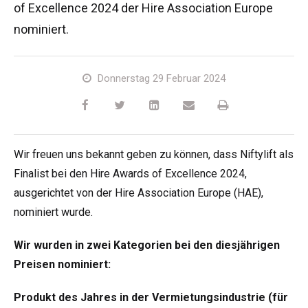
of Excellence 2024 der Hire Association Europe
HR17N
HR15 4x4
HR17 4x4
SD210 4x4x4
Kettenantrieb
TD120TN
Gen2 Hybrid
Produkt-Updates
Service & Ersatzteile
Blog
nominiert.
HR17E
HR17N
HR21 4x4
TD120T
Gebrauchte Maschinen
SiOPS
Niftylink-Unterstützung
Kunden-Kommentare
Bedingungen & Politiken
Donnerstag 29 Februar 2024
HR21E
HR17 4x4
TD150T
ToughCage-Technologie
NiftyPRO
Niftylift Händler
HR22SE
HR21 4x4
Traktionsantrieb
Wir freuen uns bekannt geben zu können, dass Niftylift als
HR28 4x4
HR28 4x4
Finalist bei den Hire Awards of Excellence 2024,
ausgerichtet von der Hire Association Europe (HAE),
nominiert wurde.
Wir wurden in zwei Kategorien bei den diesjährigen
Preisen nominiert:
Produkt des Jahres in der Vermietungsindustrie (für