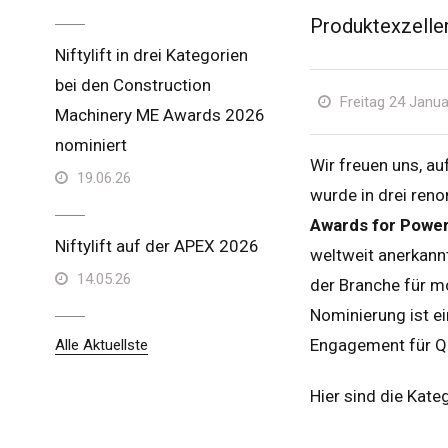
Produktexzellen
Niftylift in drei Kategorien
bei den Construction
Freitag 24 Janua
Machinery ME Awards 2026
nominiert
Wir freuen uns, auf
19.06.26
wurde in drei ren
Awards for Power
Niftylift auf der APEX 2026
weltweit anerkannt
14.05.26
der Branche für m
Nominierung ist ei
Engagement für Qu
Alle Aktuellste
Hier sind die Kate