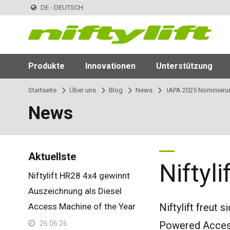
DE - DEUTSCH
Produkte
Innovationen
Unterstützung
Startseite
Über uns
Blog
News
IAPA 2025 Nominieru
News
Aktuellste
Niftyl
Niftylift HR28 4x4 gewinnt
Auszeichnung als Diesel
Access Machine of the Year
Niftylift freut
26.06.26
Powered Access