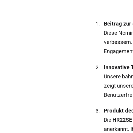
Beitrag zur
Diese Nomin
verbessern. 
Engagement 
Innovative 
Unsere bah
zeigt unsere
Benutzerfre
Groß
Produkt de
Vere
Die
HR22SE 
Ame
anerkannt. I
Fran