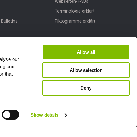
Webseiten-FAQs
n
Terminologie erklärt
Bulletins
Piktogramme erklärt
dates
nterstützung
Allow all
alyse our
ing and
Allow selection
r that
Deny
Follow us:
Show details