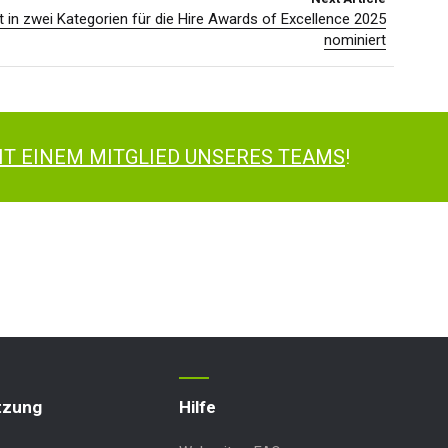
ift in zwei Kategorien für die Hire Awards of Excellence 2025
nominiert
IT EINEM MITGLIED UNSERES TEAMS
!
tzung
Hilfe