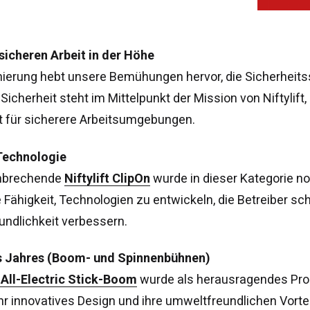
 sicheren Arbeit in der Höhe
ierung hebt unsere Bemühungen hervor, die Sicherheitss
Sicherheit steht im Mittelpunkt der Mission von Niftylif
für sicherere Arbeitsumgebungen.
Technologie
nbrechende
Niftylift ClipOn
wurde in dieser Kategorie no
 Fähigkeit, Technologien zu entwickeln, die Betreiber sch
undlichkeit verbessern.
britannien
English
s Jahres (Boom- und Spinnenbühnen)
inigten Staaten von
All-Electric Stick-Boom
wurde als herausragendes Prod
rika
English
Español
hr innovatives Design und ihre umweltfreundlichen Vorte
kreich
Français