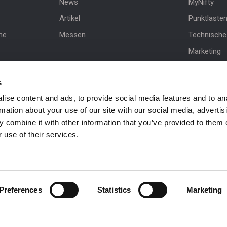
News
MyNifty
Artikel
Punktlaste
ne
Messen
Technische 
Marketing
sbühne
Produkt-Up
s
Niftylink-U
ise content and ads, to provide social media features and to an
NiftyPRO
rmation about your use of our site with our social media, advertis
 combine it with other information that you’ve provided to them o
 use of their services.
 be in
Preferences
Statistics
Marketing