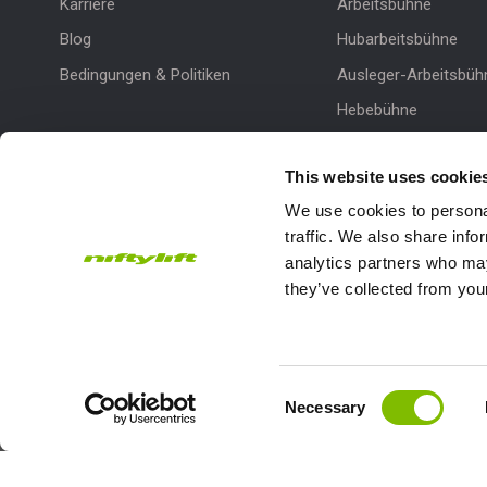
Karriere
Arbeitsbühne
Blog
Hubarbeitsbühne
Bedingungen & Politiken
Ausleger-Arbeitsbüh
Hebebühne
Hydraulische Arbeit
This website uses cookie
We use cookies to personal
traffic. We also share info
analytics partners who may
they’ve collected from your
Subscribe to our Newsletter
Niftylift Ltd will use the information you provide on this form to
touch with you and to provide updates and marketing.
Consent
Email
Country
Necessary
Selection
Address
*