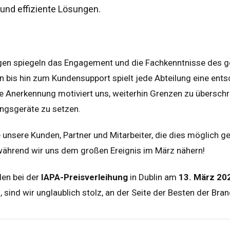
und effiziente Lösungen.
tschland
Deutsch
nien
Español
erlands
Nederlands
en spiegeln das Engagement und die Fachkenntnisse des ge
ada
English
Français
n bis hin zum Kundensupport spielt jede Abteilung eine ents
e Anerkennung motiviert uns, weiterhin Grenzen zu überschr
ngsgeräte zu setzen.
e unsere Kunden, Partner und Mitarbeiter, die dies möglich 
während wir uns dem großen Ereignis im März nähern!
en bei der
IAPA-Preisverleihung
in Dublin am
13. März 20
 sind wir unglaublich stolz, an der Seite der Besten der Br