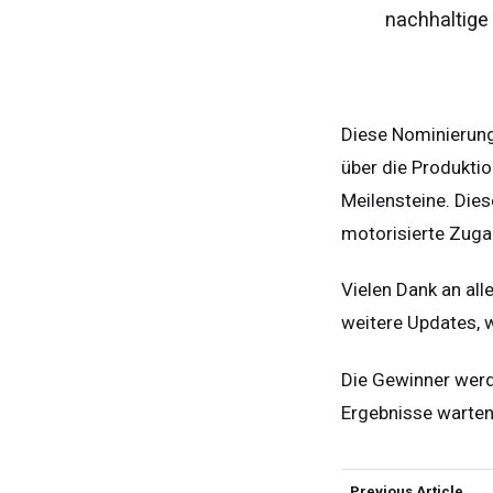
nachhaltige 
Deu
Spa
Neth
Diese Nominierung
Can
über die Produktio
Meilensteine. Dies
motorisierte Zuga
Vielen Dank an all
weitere Updates, 
Die Gewinner werd
Ergebnisse warten,
Previous Article