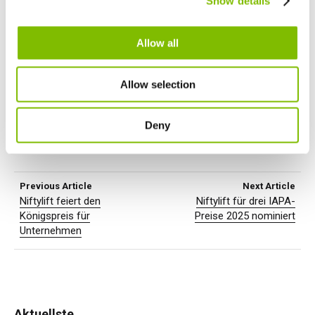
Show details
English
Français
Erfolg bringen.
Allow all
Vielen Dank, dass ihr ein geschätzter Teil der Niftylift-
Familie seid. Gemeinsam machen wir 2025 zu einem
erfolgreichen und spannenden Jahr!
Allow selection
Mit herzlichen Grüßen,
Deny
Das Niftylift-Team
Previous Article
Next Article
Niftylift feiert den
Niftylift für drei IAPA-
Königspreis für
Preise 2025 nominiert
Unternehmen
Aktuellste