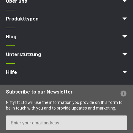
Über uns
Karriere
Blog
Bedingungen & Politiken
Produkttypen
Arbeitsbühne
Hubarbeitsbühne
Ausleger-Arbeitsbühne
Hebebühne
Hydraulische Arbeitsbühne
Blog
News
Artikel
Messen
Unterstützung
MyNifty
Punktlasten
Technische Bulletins
Marketing
Produkt-Updates
Niftylink-Unterstützung
NiftyPRO
Hilfe
Webseiten-FAQs
Terminologie erklärt
Piktogramme erklärt
Subscribe to our Newsletter
Niftylift Ltd will use the information you provide on this form to
be in touch with you and to provide updates and marketing.
Email
Address