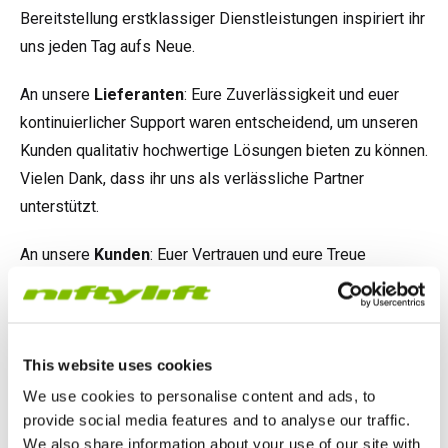
Bereitstellung erstklassiger Dienstleistungen inspiriert ihr
uns jeden Tag aufs Neue.
An unsere
Lieferanten
: Eure Zuverlässigkeit und euer
kontinuierlicher Support waren entscheidend, um unseren
Kunden qualitativ hochwertige Lösungen bieten zu können.
Vielen Dank, dass ihr uns als verlässliche Partner
unterstützt.
An unsere
Kunden
: Euer Vertrauen und eure Treue
motivieren uns, jeden Tag Spitzenleistungen zu erbringen.
Es ist uns eine Ehre, mit euch zusammenzuarbeiten, und
wir sind dankbar für eure anhaltende Unterstützung.
This website uses cookies
We use cookies to personalise content and ads, to
Gemeinsam Erfolge Feiern
provide social media features and to analyse our traffic.
Das Jahr 2024 war ein Jahr voller denkwürdiger Momente,
We also share information about your use of our site with