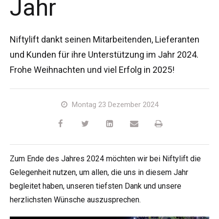
Jahr
HR17N
HR15 4x4
HR17 4x4
SD210 4x4x4
Kettenantrieb
TD120TN
Gen2 Hybrid
Produkt-Updates
Service & Ersatzteile
Blog
HR17E
HR17N
HR21 4x4
TD120T
Gebrauchte Maschinen
SiOPS
Niftylink-Unterstützung
Kunden-Kommentare
Bedingungen & Politiken
Niftylift dankt seinen Mitarbeitenden, Lieferanten
und Kunden für ihre Unterstützung im Jahr 2024.
HR21E
HR17 4x4
TD150T
ToughCage-Technologie
NiftyPRO
Niftylift Händler
Frohe Weihnachten und viel Erfolg in 2025!
HR22SE
HR21 4x4
Traktionsantrieb
Montag 23 Dezember 2024
HR28 4x4
HR28 4x4
Zum Ende des Jahres 2024 möchten wir bei Niftylift die
Gelegenheit nutzen, um allen, die uns in diesem Jahr
begleitet haben, unseren tiefsten Dank und unsere
herzlichsten Wünsche auszusprechen.