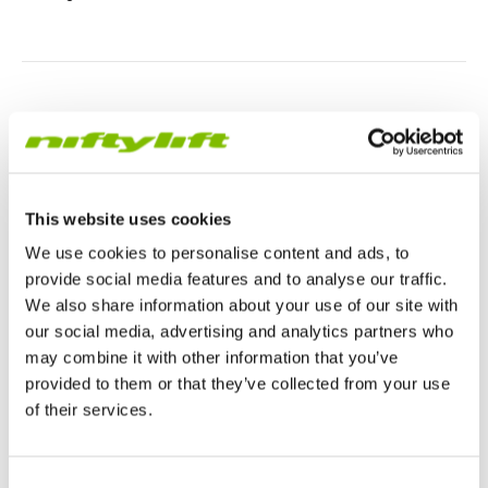
HR17N
HR15 4x4
HR17 4x4
SD210 4x4x4
Kettenantrieb
TD120TN
Gen2 Hybrid
Produkt-Updates
Service & Ersatzteile
Blog
HR17E
HR17N
HR21 4x4
TD120T
Gebrauchte Maschinen
SiOPS
Niftylink-Unterstützung
Kunden-Kommentare
Bedingungen & Politiken
02.07.14
HR21E
HR17 4x4
TD150T
ToughCage-Technologie
NiftyPRO
Niftylift Händler
Technical Bulletin
Technisches Bulletin Nifty 120
HR22SE
HR21 4x4
Traktionsantrieb
This website uses cookies
Wichtiges SAFETY BULLETIN für alle an einem Anhänger
We use cookies to personalise content and ads, to
HR28 4x4
HR28 4x4
provide social media features and to analyse our traffic.
montierten 120 (M / H / T) Besitzer.
We also share information about your use of our site with
our social media, advertising and analytics partners who
may combine it with other information that you’ve
provided to them or that they’ve collected from your use
of their services.
HR28
Großbritannien
Consent