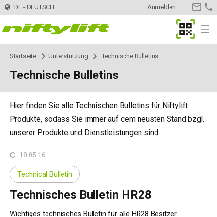
DE - DEUTSCH
Anmelden
KONTA
MyNifty
Menu
Startseite
Unterstützung
Technische Bulletins
Produkte
Produktwähler
Technische Bulletins
Anhängerarbeitsbühnen
Nifty 120
Innovationen
MyNifty
Hier finden Sie alle Technischen Bulletins für Niftylift
Nifty 120T
Elektro-Arbeitsbühnen
HR12LE
ClipOn
Unterstützung
MyNifty
Handbücher und Zeichnungen
Produkte, sodass Sie immer auf dem neusten Stand bzgl.
unserer Produkte und Dienstleistungen sind.
Nifty 150T
HR12N
Hybrid-Arbeitsbühnen
HR12 4x4
Hydrogen-Electric
Rücksetzcodes
Punktlasten
Hire
Ein Vermietungsunternehmen finden
Registrieren Sie Ihr Unternehmen
18.05.16
Nifty 170
HR15N
HR12N
Diesel-Arbeitsbühnen
HR12 4x4
Vollelektrisch
Fehlercode-Suche
Technische Bulletins
Kontakt
Informationen anfordern
Technical Bulletin
Technisches Bulletin HR28
Nifty 210
HR15E
HR15N
HR15 4x4
Selbstfahrende
SD170 4x4
Niftylink
Marketing
Verkauf
Über uns
Karriere
Offene Stellen
Wichtiges technisches Bulletin für alle HR28 Besitzer.