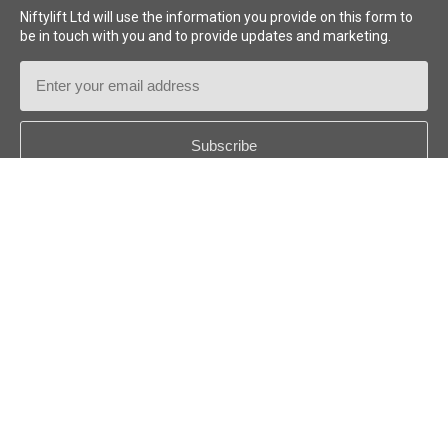
Niftylift Ltd will use the information you provide on this form to
be in touch with you and to provide updates and marketing.
Email
Address
Country
*
Follow us:
© 2026
Niftylift (UK) Limited
. Alle Rechte vorbehalten.
DE - DEUTSCH
Haftungsausschluss
Datenschutzrichtlinie
Cookie Policy