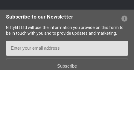
Webseiten-FAQs
Terminologie erklärt
Piktogramme erklärt
Subscribe to our Newsletter
Niftylift Ltd will use the information you provide on this form to
be in touch with you and to provide updates and marketing.
Email
Address
Country
*
Follow us: