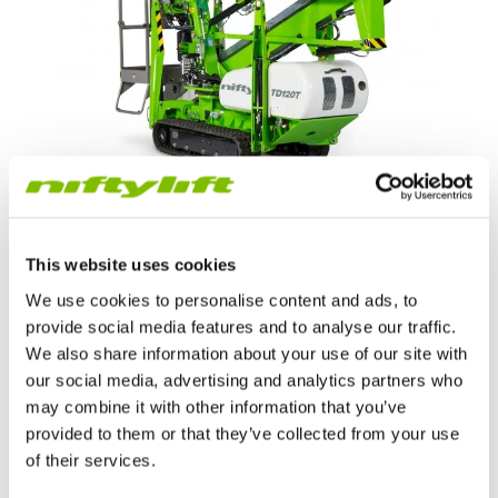
Arbeitshöhe
|
12,2
m
This website uses cookies
Seitliche Reichweite
|
6,1
m
We use cookies to personalise content and ads, to
provide social media features and to analyse our traffic.
Zulässige Betriebslast
|
200
kg
We also share information about your use of our site with
our social media, advertising and analytics partners who
Minimalgewicht
|
1890
kg
may combine it with other information that you’ve
provided to them or that they’ve collected from your use
MEHR ANZEIGEN
of their services.