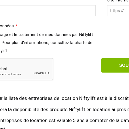
Site Interne
agne
Español
erlands
Nederlands
ada
English
Français
Required
données
. Pour plus d'informations, consultez la charte de
lift.
SOU
r la liste des entreprises de location Niftylift est à la discrét
ifiera la disponibilité des produits Niftylift en location aup
entreprises de location est valable 5 ans à compter de la da