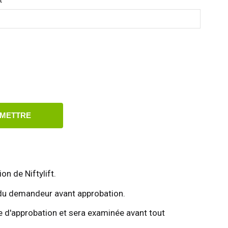
t
METTRE
ion de Niftylift.
rès du demandeur avant approbation.
te d'approbation et sera examinée avant tout