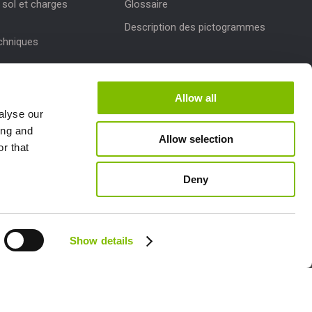
sol et charges
Glossaire
Description des pictogrammes
echniques
r des produits
Allow all
de Niftylink
alyse our
ing and
Allow selection
r that
Deny
Follow us:
Show details