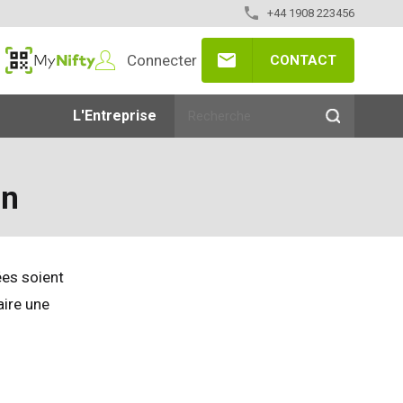
+44 1908 223456
Connecter
CONTACT
MyNifty
L'Entreprise
on
ées soient
aire une