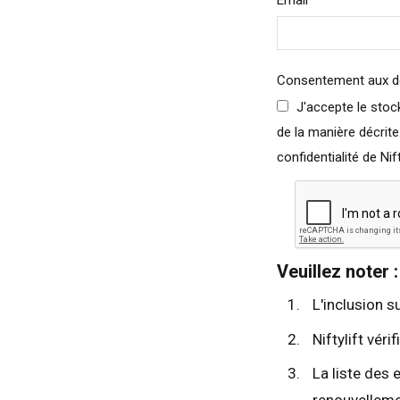
Email
Esp
Neth
Can
Consentement aux 
J'accepte le stockage et le traitement de mes données par Niftylift
de la manière décrite
confidentialité de Nifty
Veuillez noter :
L'inclusion su
Niftylift vér
La liste des 