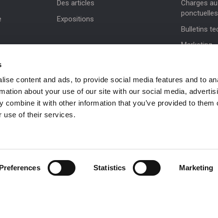
Des articles
Charges au 
ponctuelles
e
Expositions
Bulletins t
Marketing
Mises à jou
s
Assistance 
ise content and ads, to provide social media features and to an
rmation about your use of our site with our social media, advertis
NiftyPRO
 combine it with other information that you’ve provided to them o
 use of their services.
 be in
Preferences
Statistics
Marketing