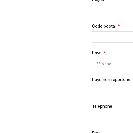
Requir
Code postal
Required
Pays
Pays non répertorié
Roy
Téléphone
Etat
Fra
All