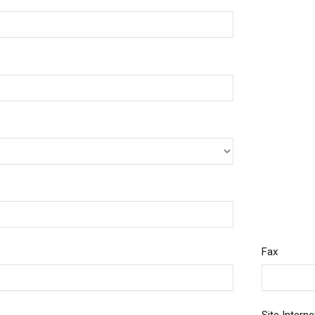
ed
aume-Uni
English
Fax
s-Unis
English
Español
nce
Français
emagne
Deutsch