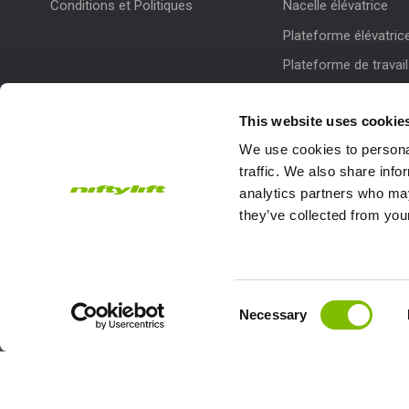
Conditions et Politiques
Nacelle élévatrice
Plateforme élévatric
Plateforme de travail
This website uses cookie
We use cookies to personal
traffic. We also share info
analytics partners who may
they’ve collected from your
Subscribe to our Newsletter
Niftylift Ltd will use the information you provide on this form to
touch with you and to provide updates and marketing.
Consent
Necessary
Selection
Email
Country
Address
*