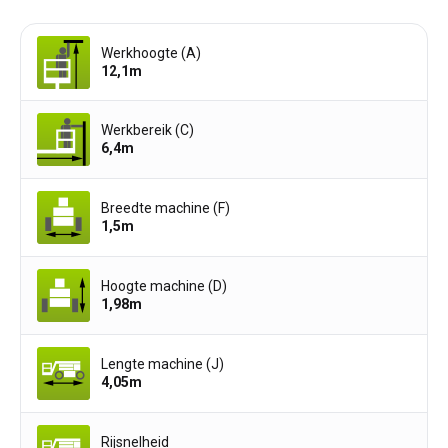
Werkhoogte (A)
12,1
m
Werkbereik (C)
6,4
m
Breedte machine (F)
1,5
m
Hoogte machine (D)
1,98
m
Lengte machine (J)
4,05
m
Rijsnelheid