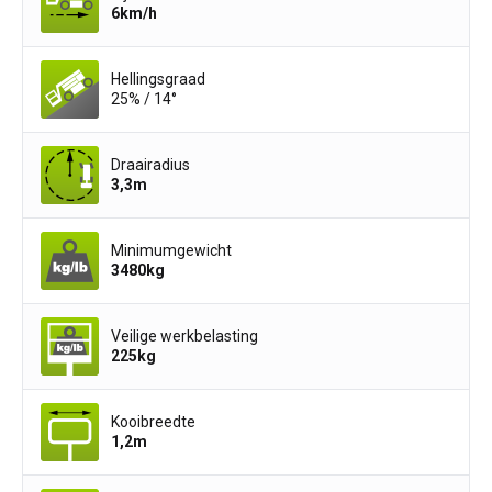
6
km/h
Hellingsgraad
25% / 14°
Draairadius
3,3
m
Minimumgewicht
3480
kg
Veilige werkbelasting
225
kg
Kooibreedte
1,2
m