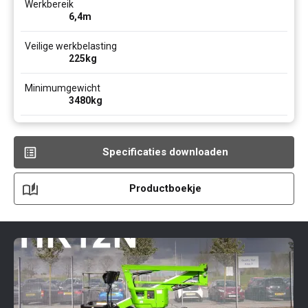
Werkbereik
6,4
m
Veilige werkbelasting
225
kg
Minimumgewicht
3480
kg
Specificaties downloaden
Productboekje