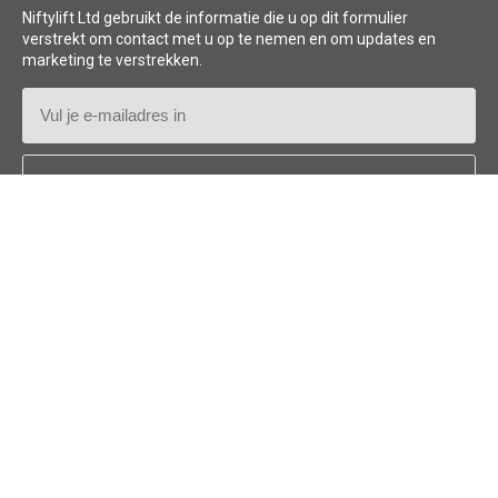
Diesel-elektrische HR12NDE
Niftylift Ltd gebruikt de informatie die u op dit formulier
verstrekt om contact met u op te nemen en om updates en
marketing te verstrekken.
E-
generator
mailadres
Land
lange
*
werkdagen
meerdaagse projecten
Follow us:
accubewakings-
en beschermingssysteem
On-board diagnose
®
®
Niftylink
© 2026
Niftylift (UK) Limited
. Alle rechten voorbehouden.
NL - NEDERLANDS