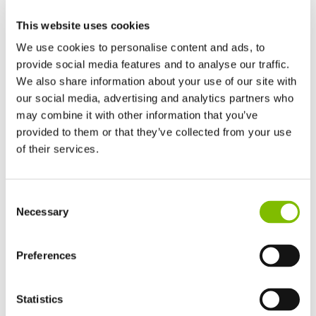
This website uses cookies
Pionier in innovatie en duurzaamheid
We use cookies to personalise content and ads, to
De ceremonie benadrukte ook Niftylift's inzet voor
provide social media features and to analyse our traffic.
We also share information about your use of our site with
duurzaamheid en geavanceerde technologie. De
HR15
our social media, advertising and analytics partners who
H
E
, de waterstof-elektrische hoogwerker van het bedrijf,
2
may combine it with other information that you’ve
won onlangs de prijs voor Product van het Jaar bij de
provided to them or that they’ve collected from your use
International Awards for Powered Access
(IAPAs),
of their services.
waarmee hun positie als wereldleider in
hoogwerkeroplossingen verder werd versterkt.
Verenigd Koninkrijk
Consent
English
Necessary
Selection
Roger Bowden, voorzitter en oprichter van Niftylift,
Verenigde Staten
English
Español
voegde toe:
Frankrijk
Preferences
Français
"Als fabrikant gevestigd in het Verenigd Koninkrijk, zijn
we trots op de sterke reputatie van kwaliteit en
Duitsland
Statistics
Deutsch
innovatie die we wereldwijd hebben opgebouwd.