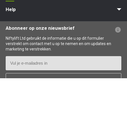
MyNifty
Puntbelasting
Niftylink Support
Marketing Downloads
Updates Voor Producten
Technische Bulletins
NiftyPRO
Help
Veelgestelde vragen over de website
Uitleg over terminologie
Uitleg over pictogrammen
Abonneer op onze nieuwsbrief
Niftylift Ltd gebruikt de informatie die u op dit formulier
verstrekt om contact met u op te nemen en om updates en
marketing te verstrekken.
E-
mailadres
Land
*
Follow us: