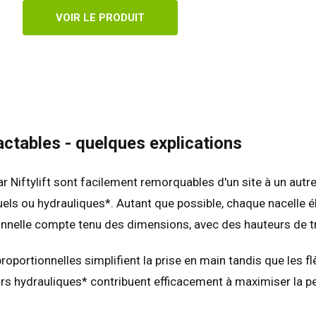
aume-Uni
English
VOIR LE PRODUIT
s-Unis
English
Español
nce
Français
emagne
Deutsch
agne
Español
erlands
Nederlands
ctables - quelques explications
ada
English
Français
 Niftylift sont facilement remorquables d'un site à un autre
uels ou hydrauliques*. Autant que possible, chaque nacelle é
onnelle compte tenu des dimensions, avec des hauteurs de tr
portionnelles simplifient la prise en main tandis que les flè
ateurs hydrauliques* contribuent efficacement à maximiser la 