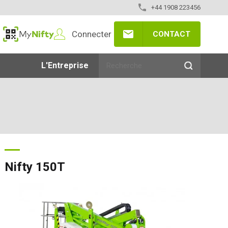
+44 1908 223456
Connecter
CONTACT
MyNifty
L'Entreprise
Nifty 150T