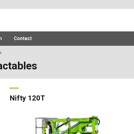
n
Contact
s
actables
Nifty 120T