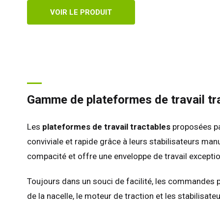
Roy
VOIR LE PRODUIT
Etat
Fra
All
Esp
Neth
Gamme de plateformes de travail tra
Can
Les
plateformes de travail tractables
proposées par
conviviale et rapide grâce à leurs stabilisateurs man
compacité et offre une enveloppe de travail excepti
Toujours dans un souci de facilité, les commandes pro
de la nacelle, le moteur de traction et les stabilis