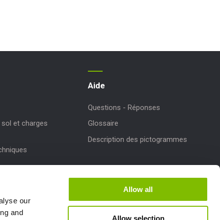
Aide
Questions - Réponses
sol et charges
Glossaire
Description des pictogrammes
echniques
r des produits
Allow all
de Niftylink
alyse our
ing and
Allow selection