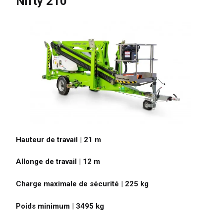
Nifty 210
Hauteur de travail
|
21
m
Allonge de travail
|
12
m
Charge maximale de sécurité
|
225
kg
Poids minimum
|
3495
kg