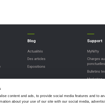
Blog
Support
Actualités
MyNifty
Des articles
Charges au 
ponctuelles
e
Expositions
Bulletins t
Marketing
Mises à jou
s
Assistance 
ise content and ads, to provide social media features and to an
rmation about your use of our site with our social media, advertis
NiftyPRO