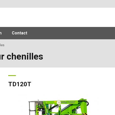
n
Contact
les
r chenilles
TD120T