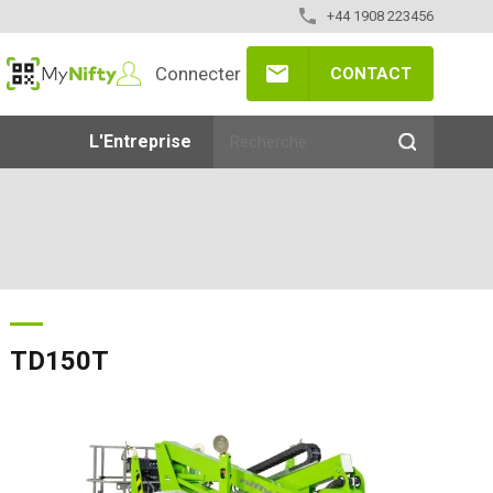
+44 1908 223456
Connecter
CONTACT
MyNifty
L'Entreprise
TD150T