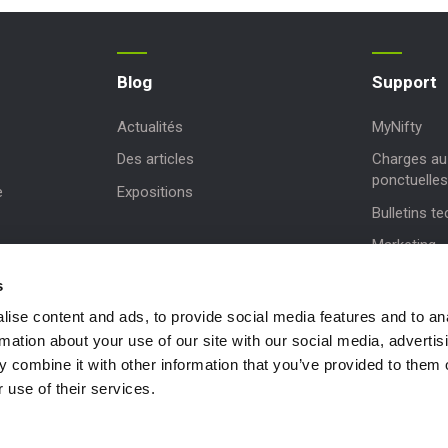
Blog
Support
Actualités
MyNifty
Des articles
Charges au 
ponctuelles
e
Expositions
Bulletins t
Marketing
Mises à jou
s
Assistance 
ise content and ads, to provide social media features and to an
rmation about your use of our site with our social media, advertis
NiftyPRO
 combine it with other information that you’ve provided to them o
 use of their services.