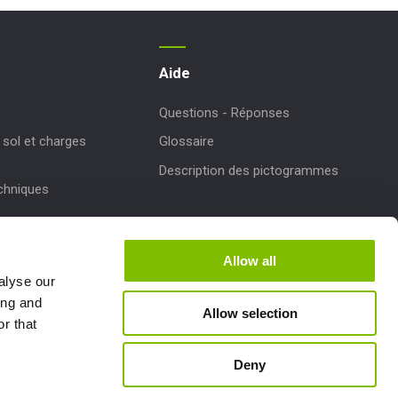
Aide
Questions - Réponses
sol et charges
Glossaire
Description des pictogrammes
echniques
r des produits
Allow all
de Niftylink
alyse our
ing and
Allow selection
r that
Deny
Follow us: