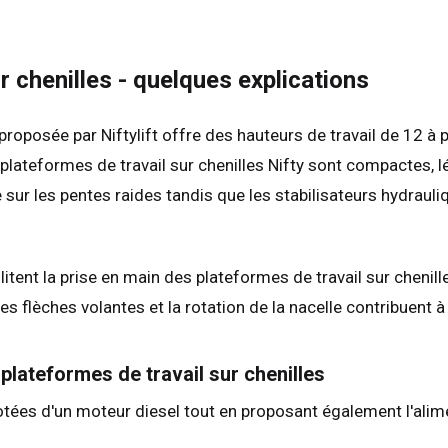
 chenilles - quelques explications
proposée par Niftylift offre des hauteurs de travail de 12 à
 plateformes de travail sur chenilles Nifty sont compactes, 
aume-Uni
English
ale sur les pentes raides tandis que les stabilisateurs hydr
s-Unis
English
Español
nce
Français
ent la prise en main des plateformes de travail sur chenille
emagne
Deutsch
flèches volantes et la rotation de la nacelle contribuent à m
agne
Español
erlands
Nederlands
plateformes de travail sur chenilles
ada
English
Français
dotées d'un moteur diesel tout en proposant également l'alim