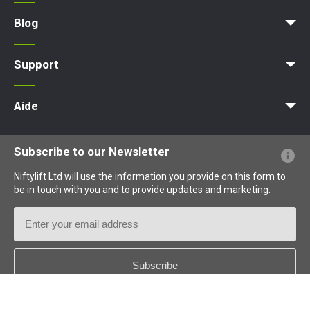
Plateforme d'accès
Nacelle élévatrice
Plateforme élévatrice
Plateforme de travail
Blog
Actualités
Des articles
Expositions
Support
MyNifty
Charges au sol et charges ponctuelles
Bulletins techniques
Marketing
Mises à jour des produits
Assistance de Niftylink
NiftyPRO
Aide
Questions - Réponses
Glossaire
Description des pictogrammes
Subscribe to our Newsletter
Niftylift Ltd will use the information you provide on this form to
be in touch with you and to provide updates and marketing.
Email
Address
Country
*