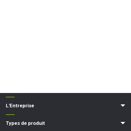
L'Entreprise
Blog
Conditions et Politiques
Types de produit