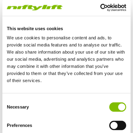
This website uses cookies
We use cookies to personalise content and ads, to
Gamme de plateformes d'accès semi-
provide social media features and to analyse our traffic.
automotrices - quelques explications
We also share information about your use of our site with
our social media, advertising and analytics partners who
La gamme de
plateformes d'accès semi-
may combine it with other information that you’ve
automotrices
proposée par Niftylift offre des hauteurs
provided to them or that they’ve collected from your use
de travail de 10 à plus de 21 m. Conjuguant les qualités
of their services.
des plateformes tractables avec celles des plateformes
Royaume-Uni
d'accès automotrices, les plateformes d'accès semi-
Consent
English
automotrices proposées par Nifty sont compactes,
Necessary
Selection
Etats-Unis
légères et manœuvrables. Conduites à partir de la nacelle
English
Español
repliée, les modèles 4x4 offrent une traction maximale
France
Preferences
tandis que les stabilisateurs hydrauliques permettent un
Français