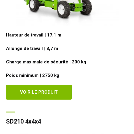
HR17N
HR17N
HR17 4x4
SD210 4x4x4
Sur chenilles
TD120TN
Gen2 Hybride
Mises à jour des produits
Entretien et pièces de rechange
Conditions et Politiques
HR17E
HR17 4x4
HR21 4x4
TD120T
Matériel d'occasion
SiOPS
Assistance de Niftylink
Commentaires des clients
Hauteur de travail
|
17,1
m
HR21E
HR21 4x4
TD150T
ToughCage
NiftyPRO
Revendeurs Niftylift dans le monde
Allonge de travail
|
8,7
m
HR22SE
HR28 4x4
Moteur de traction
Charge maximale de sécurité
|
200
kg
HR28 4x4
Poids minimum
|
2750
kg
VOIR LE PRODUIT
SD210 4x4x4