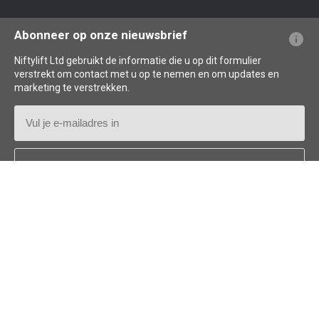
Veelgestelde vragen over de website
Uitleg over terminologie
Uitleg over pictogrammen
Abonneer op onze nieuwsbrief
Niftylift Ltd gebruikt de informatie die u op dit formulier
verstrekt om contact met u op te nemen en om updates en
marketing te verstrekken.
E-
mailadres
Land
*
Follow us: