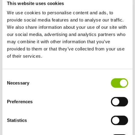
R28 4x4 bekroond in het Midden-Oosten
This website uses cookies
We use cookies to personalise content and ads, to
De Niftylift HR28 4x4 is tijdens de Construction Machinery
provide social media features and to analyse our traffic.
Middle East Awards 2026 uitgeroepen tot «Diesel Access
We also share information about your use of our site with
Machine of the Year», als erkenning voor zijn prestaties,
our social media, advertising and analytics partners who
veiligheid en efficiëntie.
may combine it with other information that you’ve
provided to them or that they’ve collected from your use
LEES VERDER
of their services.
Verenigd Koninkrijk
Consent
English
Necessary
Selection
Verenigde Staten
English
Español
Frankrijk
Preferences
Français
Duitsland
Statistics
Deutsch
Spanje