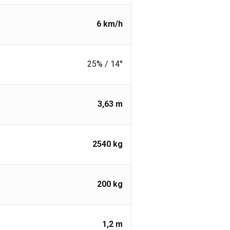
6
km/h
25% / 14°
3,63
m
2540
kg
200
kg
1,2
m