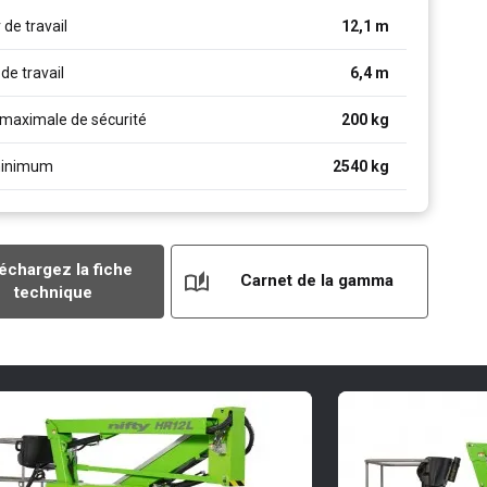
de travail
12,1
m
de travail
6,4
m
maximale de sécurité
200
kg
minimum
2540
kg
échargez la fiche
Carnet de la gamma
technique