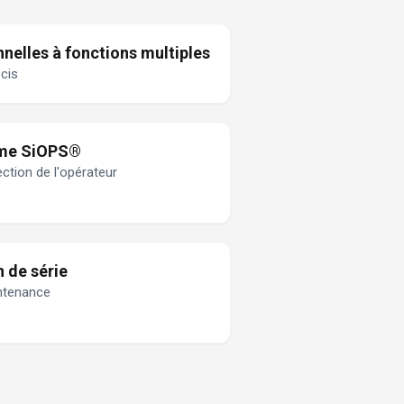
elles à fonctions multiples
cis
ème SiOPS®
ction de l'opérateur
n de série
ntenance