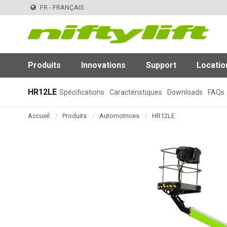
FR - FRANÇAIS
Produits
Innovations
Support
Locatio
HR12LE
Spécifications
Caractéristiques
Downloads
FAQs
Accueil
Produits
Automotrices
HR12LE