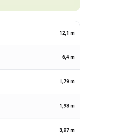
12,1
m
6,4
m
1,79
m
1,98
m
3,97
m