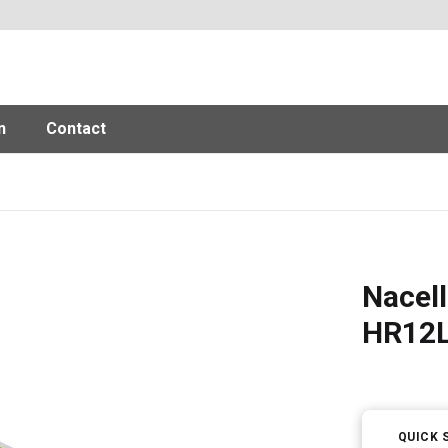
n
Contact
Nacell
HR12
QUICK 