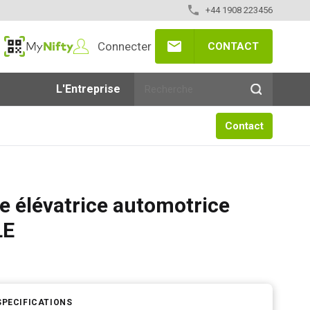
+44 1908 223456
Connecter
CONTACT
MyNifty
L'Entreprise
Contact
e élévatrice automotrice
LE
SPECIFICATIONS