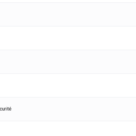
emagne
Deutsch
agne
Español
erlands
Nederlands
ada
English
Français
curité