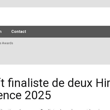
n
Contact
re Awards
ift finaliste de deux H
ence 2025