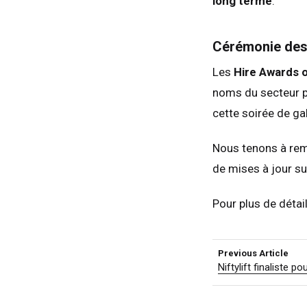
long terme
.
Neth
Can
Cérémonie des 
Les
Hire Awards 
noms du secteur po
cette soirée de gal
Nous tenons à reme
de mises à jour su
Pour plus de détai
Previous Article
Niftylift finaliste p