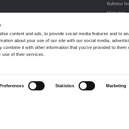
Bulletins t
Marketing
Mises à jou
s
Assistance 
ise content and ads, to provide social media features and to an
rmation about your use of our site with our social media, advertis
NiftyPRO
 combine it with other information that you’ve provided to them o
 use of their services.
 be in
Preferences
Statistics
Marketing