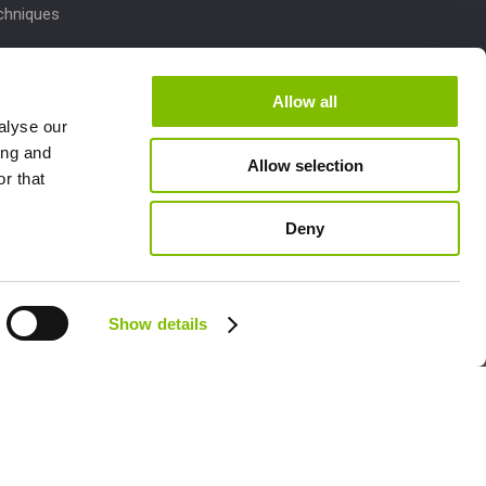
echniques
r des produits
Allow all
de Niftylink
alyse our
ing and
Allow selection
r that
Deny
Follow us:
Show details
FR - FRANÇAIS