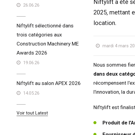
Niftylift a été
26.06.26
2025, mettant en
location.
Niftylift sélectionné dans
trois catégories aux
Construction Machinery ME
mardi 4 mars 20
Awards 2026
19.06.26
Nous sommes fier
dans deux catégo
récompensent l'exc
Niftylift au salon APEX 2026
l'innovation, la du
14.05.26
Niftylift est final
Voir tout Latest
Produit de l’
Fournisseur de