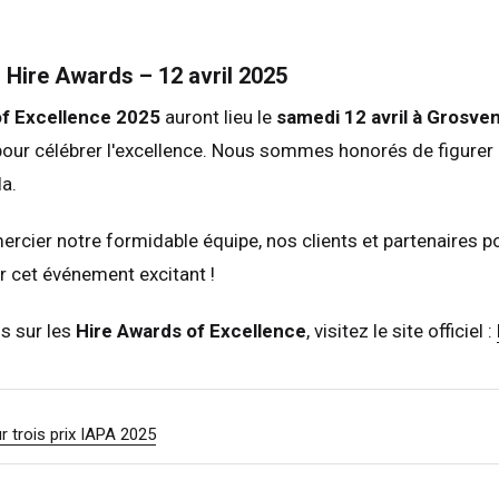
erlands
Nederlands
ada
English
Français
Hire Awards – 12 avril 2025
of Excellence 2025
auront lieu le
samedi 12 avril à Grosve
ur célébrer l'excellence. Nous sommes honorés de figurer p
a.
rcier notre formidable équipe, nos clients et partenaires p
r cet événement excitant !
ls sur les
Hire Awards of Excellence
, visitez le site officiel :
our trois prix IAPA 2025