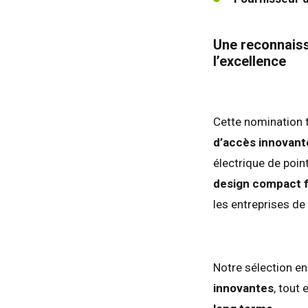
Une reconnaiss
l’excellence
Cette nomination
d’accès innovante
électrique de poin
design compact fa
les entreprises de
Roy
Etat
Fra
Notre sélection en
All
innovantes
, tout
Esp