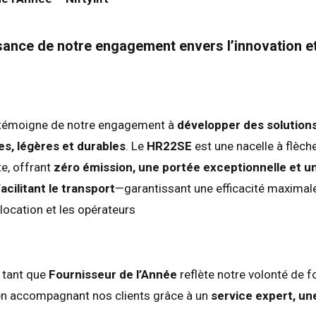
ance de notre engagement envers l’innovation e
 témoigne de notre engagement à
développer des solution
s, légères et durables
. Le
HR22SE
est une nacelle à flèch
te, offrant
zéro émission, une portée exceptionnelle et u
cilitant le transport
—garantissant une efficacité maximal
 location et les opérateurs
aume-Uni
English
s-Unis
English
Español
nce
Français
 tant que
Fournisseur de l’Année
reflète notre volonté de f
emagne
Deutsch
 en accompagnant nos clients grâce à un
service expert, un
agne
Español