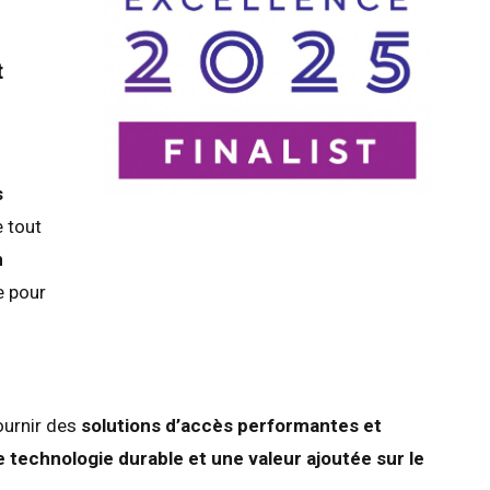
t
s
e tout
n
e pour
ournir des
solutions d’accès performantes et
e technologie durable et une valeur ajoutée sur le