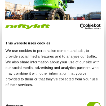
This website uses cookies
We use cookies to personalise content and ads, to
Pour le
Prix du Développement Durable
, Niftylift est
provide social media features and to analyse our traffic.
nominé pour sa technologie révolutionnaire
Hydrogène-
We also share information about your use of our site with
Électrique
.
our social media, advertising and analytics partners who
may combine it with other information that you’ve
Restez à l'écoute pour plus d'informations sur
provided to them or that they’ve collected from your use
l'Hydrogène-Électrique de Niftylift et le HR15 H
E !
of their services.
2
Royaume-Uni
Consent
English
Necessary