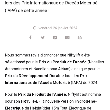
lors des Prix Internationaux de l'Accès Motorisé
HR17N
HR17N
HR17 4x4
SD210 4x4x4
Sur chenilles
TD120TN
Gen2 Hybride
Mises à jour des produits
Entretien et pièces de rechange
Conditions et Politiques
(IAPA) de cette année !
HR17E
HR17 4x4
HR21 4x4
TD120T
Matériel d'occasion
SiOPS
Assistance de Niftylink
Commentaires des clients
vendredi 26 janvier 2024
HR21E
HR21 4x4
TD150T
ToughCage
NiftyPRO
Revendeurs Niftylift dans le monde
HR22SE
HR28 4x4
Moteur de traction
Nous sommes ravis d'annoncer que Niftylift a été
HR28 4x4
sélectionné pour le
Prix du Produit de l'Année
(Nacelles
Automotrices et Nacelles pour Atrium) ainsi que pour le
Prix du Développement Durable
lors des
Prix
Internationaux de l'Accès Motorisé
(IAPA) de 2024.
Pour le
Prix du Produit de l'Année
, Niftylift est nominé
pour son
HR15 H
E
- la nouvelle version
Hydrogène-
2
Électrique
du HeightRider 15m Tout-Électrique de