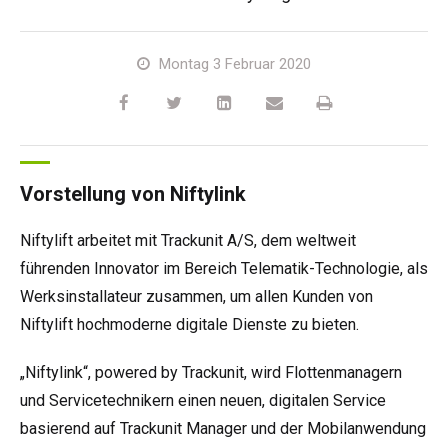
HR17N
HR15 4x4
HR17 4x4
SD210 4x4x4
Kettenantrieb
TD120TN
Gen2 Hybrid
Produkt-Updates
Service & Ersatzteile
Blog
Montag 3 Februar 2020
HR17E
HR17N
HR21 4x4
TD120T
Gebrauchte Maschinen
SiOPS
Niftylink-Unterstützung
Kunden-Kommentare
Bedingungen & Politiken
HR21E
HR17 4x4
TD150T
ToughCage-Technologie
NiftyPRO
Niftylift Händler
Vorstellung von Niftylink
HR22SE
HR21 4x4
Traktionsantrieb
Niftylift arbeitet mit Trackunit A/S, dem weltweit
HR28 4x4
HR28 4x4
führenden Innovator im Bereich Telematik-Technologie, als
Werksinstallateur zusammen, um allen Kunden von
Niftylift hochmoderne digitale Dienste zu bieten.
„Niftylink“, powered by Trackunit, wird Flottenmanagern
und Servicetechnikern einen neuen, digitalen Service
basierend auf Trackunit Manager und der Mobilanwendung