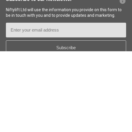
Niftylift Ltd will use the information you provide on this form to
be in touch with you and to provide updates and marketing.
Email
Address
Country
*
Follow us:
© 2026
Niftylift (UK) Limited
. Alle Rechte vorbehalten.
DE - DEUTSCH