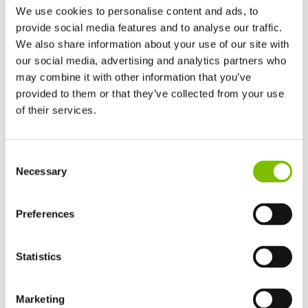
We use cookies to personalise content and ads, to
provide social media features and to analyse our traffic.
We also share information about your use of our site with
our social media, advertising and analytics partners who
may combine it with other information that you’ve
provided to them or that they’ve collected from your use
of their services.
Großbritannien
Consent
English
Necessary
Selection
Vereinigten Staaten von Amerika
Niftylink Go wird alle Maschinen von Niftylift herausheben,
English
Español
die unmittelbar reparaturbedürftig sind, um
Frankreich
Preferences
Servicetechnikern dabei zu helfen, den Überblick zu
Français
bewahren und potentielle Ausfälle durch Bearbeiten von
Deutschland
Statistics
Deutsch
proprietären CAN-Fehlercodes, Vorprüfungen,
Spanien
Schadenberichten und selbst
Español
Marketing
Serviceintervallüberschreitungen zu verhindern.