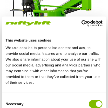
This website uses cookies
We use cookies to personalise content and ads, to
provide social media features and to analyse our traffic.
Die Nominierung für den Preis
Product of the Year
hebt
We also share information about your use of our site with
die Bedeutung der
HR12N (MK3) elektrischen
our social media, advertising and analytics partners who
Gelenkteleskop-Arbeitsbühne
hervor, der neuesten
may combine it with other information that you’ve
Generation der kompakten Arbeitsbühnen von Niftylift.
provided to them or that they’ve collected from your use
of their services.
Dank hoher Energieeffizienz, einer besonders niedrigen
Maschinenmasse und verbesserten Bedienmöglichkeiten
Großbritannien
bietet die HR12N (MK3) Vermietunternehmen eine
Consent
English
vielseitige, emissionsfreie Lösung, die sich ideal für
Necessary
Selection
Vereinigten Staaten von Amerika