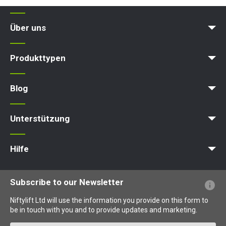
Über uns
Karriere
Blog
Bedingungen & Politiken
Produkttypen
Arbeitsbühne
Hubarbeitsbühne
Ausleger-Arbeitsbühne
Hebebühne
Hydraulische Arbeitsbühne
Blog
News
Artikel
Messen
Unterstützung
MyNifty
Punktlasten
Technische Bulletins
Marketing
Produkt-Updates
Niftylink-Unterstützung
NiftyPRO
Hilfe
Webseiten-FAQs
Terminologie erklärt
Piktogramme erklärt
Subscribe to our Newsletter
Niftylift Ltd will use the information you provide on this form to
be in touch with you and to provide updates and marketing.