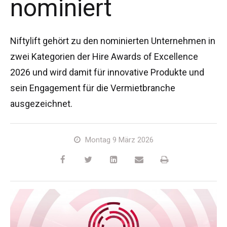
nominiert
HR17N
HR15 4x4
HR17 4x4
SD210 4x4x4
Kettenantrieb
TD120TN
Gen2 Hybrid
Produkt-Updates
Service & Ersatzteile
Blog
HR17E
HR17N
HR21 4x4
TD120T
Gebrauchte Maschinen
SiOPS
Niftylink-Unterstützung
Kunden-Kommentare
Bedingungen & Politiken
Niftylift gehört zu den nominierten Unternehmen in
zwei Kategorien der Hire Awards of Excellence
HR21E
HR17 4x4
TD150T
ToughCage-Technologie
NiftyPRO
Niftylift Händler
2026 und wird damit für innovative Produkte und
sein Engagement für die Vermietbranche
HR22SE
HR21 4x4
Traktionsantrieb
ausgezeichnet.
HR28 4x4
HR28 4x4
Montag 9 März 2026