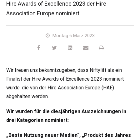
Hire Awards of Excellence 2023 der Hire
HR17N
HR15 4x4
HR17 4x4
SD210 4x4x4
Kettenantrieb
TD120TN
Gen2 Hybrid
Produkt-Updates
Service & Ersatzteile
Blog
Association Europe nominiert.
HR17E
HR17N
HR21 4x4
TD120T
Gebrauchte Maschinen
SiOPS
Niftylink-Unterstützung
Kunden-Kommentare
Bedingungen & Politiken
Montag 6 März 2023
HR21E
HR17 4x4
TD150T
ToughCage-Technologie
NiftyPRO
Niftylift Händler
HR22SE
HR21 4x4
Traktionsantrieb
Wir freuen uns bekanntzugeben, dass Niftylift als ein
HR28 4x4
HR28 4x4
Finalist der Hire Awards of Excellence 2023 nominiert
wurde, die von der Hire Association Europe (HAE)
abgehalten werden.
Wir wurden für die diesjährigen Auszeichnungen in
drei Kategorien nominiert:
„Beste Nutzung neuer Medien“, „Produkt des Jahres