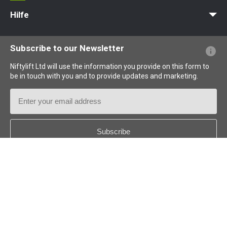
MyNifty
Punktlasten
Technische Bulletins
Marketing
Produkt-Updates
Niftylink-Unterstützung
NiftyPRO
Hilfe
Webseiten-FAQs
Terminologie erklärt
Piktogramme erklärt
Subscribe to our Newsletter
Niftylift Ltd will use the information you provide on this form to
be in touch with you and to provide updates and marketing.
Email
Address
Country
*
Follow us: