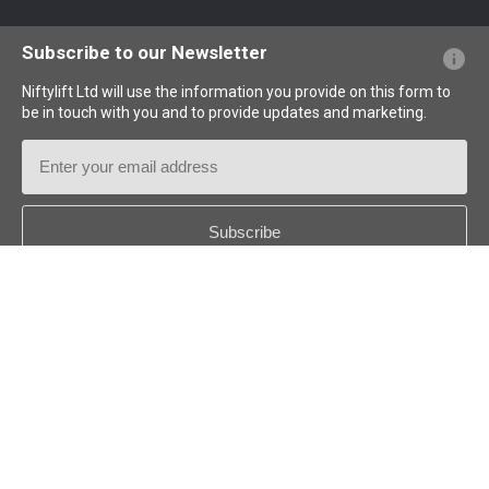
Webseiten-FAQs
Terminologie erklärt
Piktogramme erklärt
Subscribe to our Newsletter
Niftylift Ltd will use the information you provide on this form to
be in touch with you and to provide updates and marketing.
Email
Address
Country
*
Follow us:
© 2026
Niftylift (UK) Limited
. Alle Rechte vorbehalten.