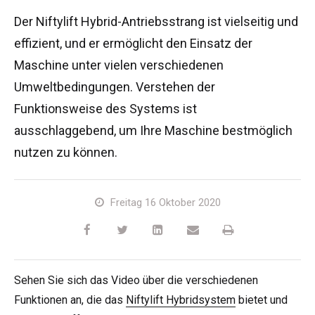
HR17N
HR15 4x4
HR17 4x4
SD210 4x4x4
Kettenantrieb
TD120TN
Gen2 Hybrid
Produkt-Updates
Service & Ersatzteile
Blog
Der Niftylift Hybrid-Antriebsstrang ist vielseitig und
effizient, und er ermöglicht den Einsatz der
HR17E
HR17N
HR21 4x4
TD120T
Gebrauchte Maschinen
SiOPS
Niftylink-Unterstützung
Kunden-Kommentare
Bedingungen & Politiken
Maschine unter vielen verschiedenen
Umweltbedingungen. Verstehen der
HR21E
HR17 4x4
TD150T
ToughCage-Technologie
NiftyPRO
Niftylift Händler
Funktionsweise des Systems ist
ausschlaggebend, um Ihre Maschine bestmöglich
HR22SE
HR21 4x4
Traktionsantrieb
nutzen zu können.
HR28 4x4
HR28 4x4
Freitag 16 Oktober 2020
Sehen Sie sich das Video über die verschiedenen
Funktionen an, die das
Niftylift Hybridsystem
bietet und