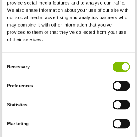
provide social media features and to analyse our traffic.
We also share information about your use of our site with
our social media, advertising and analytics partners who
Reactie van Niftylift
may combine it with other information that you’ve
provided to them or that they’ve collected from your use
of their services.
Verenigd Koninkrijk
Consent
English
Necessary
Selection
Verenigde Staten
English
Español
Frankrijk
Preferences
Français
Duitsland
Statistics
Deutsch
Spanje
Van links naar rechts: Mike Clegg, Managing Director van PSM
Español
Marketing
Plant & Tool Hire (sponsor), John Keely, Managing Director van
Netherlands
Niftylift, Tom James, UK Sales Manager en Simon Maher,
Nederlands