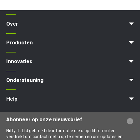
Over
News | Articles | Events
Voorwaarden en beleid
Producten
Product Selector
Zelfaangedreven - Elektrisch
Zelfaangedreven - Hybrid
Zelfaangedreven - Diesel
Innovaties
MyNifty
ClipOn
Hydrogen-Electric
All-Electric
Gen2 Hybrid
Niftylink
SiOPS
ToughCage
Traction Drive
Ondersteuning
MyNifty
Puntbelasting
Niftylink Support
Marketing Downloads
Updates Voor Producten
Technische Bulletins
NiftyPRO
Help
Veelgestelde vragen over de website
Uitleg over terminologie
Uitleg over pictogrammen
Abonneer op onze nieuwsbrief
Niftylift Ltd gebruikt de informatie die u op dit formulier
verstrekt om contact met u op te nemen en om updates en