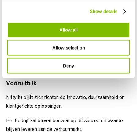
Marketing Manager.
Canada
Show details
English
Français
John Keely zei:
Allow all
“Voor het derde jaar op rij Supplier of the Year worden is
een geweldige prestatie voor het hele team.
Allow selection
We zijn ook erg blij dat de HR12N hoog aanbevolen is,
wat de positieve reactie uit de markt bevestigt.”
Deny
Vooruitblik
Niftylift blijft zich richten op innovatie, duurzaamheid en
klantgerichte oplossingen.
Het bedrijf zal blijven bouwen op dit succes en waarde
blijven leveren aan de verhuurmarkt.