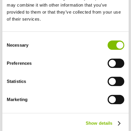
may combine it with other information that you’ve
provided to them or that they’ve collected from your use
of their services.
Verenigd Koninkrijk
Consent
English
Necessary
Selection
Verenigde Staten
We wensen alle finalisten veel succes en hopen u in
English
Español
mei goed nieuws te brengen!
Frankrijk
Preferences
Français
Duitsland
Previous Article
Next Article
Statistics
Deutsch
Niftylift is genomineerd
HR15 H2E Wint IAPA
voor de HAE Awards 2024
Product van het Jaar
Spanje
Español
Marketing
Netherlands
Nederlands
Canada
Show details
Laatste
English
Français