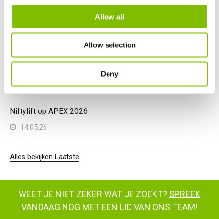
Niftylift HR28 4x4 wint Diesel Access Machine of the Year
Allow all
26.06.26
Allow selection
Niftylift genomineerd in drie categorieën bij de
Construction Machinery ME Awards 2026
Deny
19.06.26
Niftylift op APEX 2026
14.05.26
Alles bekijken Laatste
WEET JE NIET ZEKER WAT JE ZOEKT?
SPREEK
VANDAAG NOG MET EEN LID VAN ONS TEAM
!