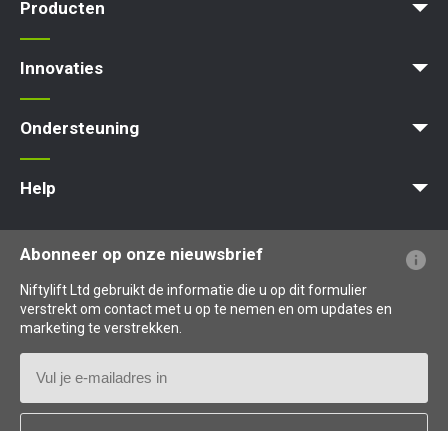
Producten
Product Selector
Zelfaangedreven - Elektrisch
Zelfaangedreven - Hybrid
Zelfaangedreven - Diesel
Innovaties
MyNifty
ClipOn
Hydrogen-Electric
All-Electric
Gen2 Hybrid
Niftylink
SiOPS
ToughCage
Traction Drive
Ondersteuning
MyNifty
Puntbelasting
Niftylink Support
Marketing Downloads
Updates Voor Producten
Technische Bulletins
NiftyPRO
Help
Veelgestelde vragen over de website
Uitleg over terminologie
Uitleg over pictogrammen
Abonneer op onze nieuwsbrief
Niftylift Ltd gebruikt de informatie die u op dit formulier
verstrekt om contact met u op te nemen en om updates en
marketing te verstrekken.
E-
mailadres
Land
*