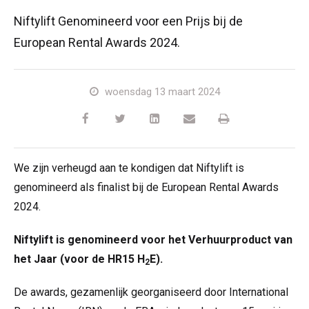
HR17N | 17m
HR15 4x4 | 15,7m
HR17 4x4 | 17,2m
SD210 4x4x4 | 21,3m
TrackDrive
TD120TN | 12,2m
Niftylink
Updates Voor Producten
Service en reserveonderdelen
Voorwaarden en beleid
Niftylift Genomineerd voor een Prijs bij de
European Rental Awards 2024.
HR17E | 17,2m
HR17N | 17m
HR21 4x4 | 20,8m
TD120T | 12,2m
Gebruikte apparatuur
SiOPS
Technische Bulletins
Klanten feedback
woensdag 13 maart 2024
HR21E | 20,8m
HR17 4x4 | 17,2m
TD150T | 14,7m
ToughCage
NiftyPRO
Niftylift Dealers
HR22SE
HR21 4x4 | 20,8m
Traction Drive
We zijn verheugd aan te kondigen dat Niftylift is
HR28 4x4 | 28m
HR28 4x4 | 28m
genomineerd als finalist bij de European Rental Awards
2024.
Niftylift is genomineerd voor het Verhuurproduct van
het Jaar (voor de HR15 H
E).
2
De awards, gezamenlijk georganiseerd door International