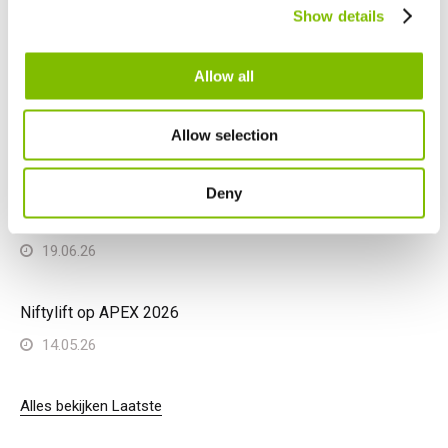
Canada
Show details
English
Français
Laatste
Allow all
Niftylift HR28 4x4 wint Diesel Access Machine of the Year
26.06.26
Allow selection
Niftylift genomineerd in drie categorieën bij de
Deny
Construction Machinery ME Awards 2026
19.06.26
Niftylift op APEX 2026
14.05.26
Alles bekijken Laatste