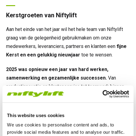
Kerstgroeten van Niftylift
Aan het einde van het jaar wil het hele team van Niftylift
graag van de gelegenheid gebruikmaken om onze
medewerkers, leveranciers, partners en klanten een
fijne
Kerst en een gelukkig nieuwjaar
toe te wensen.
2025 was opnieuw een jaar van hard werken,
samenwerking en gezamenlijke successen.
Van
productinnovatie en klantenservice tot teamwork binnen
onze internationale activiteiten, we zijn trots op alles wat
we samen hebben bereikt.
This website uses cookies
Onze oprechte dank gaat uit naar onze
medewerkers
We use cookies to personalise content and ads, to
voor hun inzet en betrokkenheid, onze
leveranciers
voor
provide social media features and to analyse our traffic.
hun voortdurende ondersteuning en onze
klanten
voor het