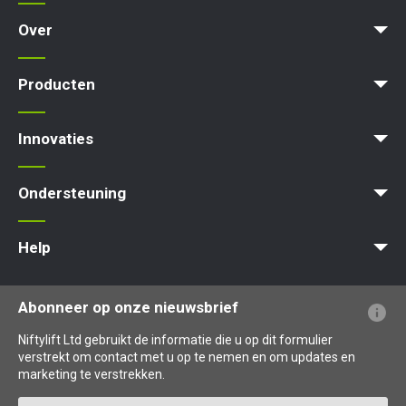
Over
News | Articles | Events
Voorwaarden en beleid
Producten
Product Selector
Zelfaangedreven - Elektrisch
Zelfaangedreven - Hybrid
Zelfaangedreven - Diesel
Innovaties
MyNifty
ClipOn
Hydrogen-Electric
All-Electric
Gen2 Hybrid
Niftylink
SiOPS
ToughCage
Traction Drive
Ondersteuning
MyNifty
Puntbelasting
Niftylink Support
Marketing Downloads
Updates Voor Producten
Technische Bulletins
NiftyPRO
Help
Veelgestelde vragen over de website
Uitleg over terminologie
Uitleg over pictogrammen
Abonneer op onze nieuwsbrief
Niftylift Ltd gebruikt de informatie die u op dit formulier
verstrekt om contact met u op te nemen en om updates en
marketing te verstrekken.