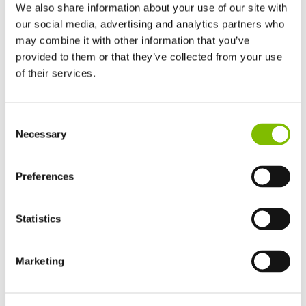
We also share information about your use of our site with
vertrouwen dat zij in Niftylift stellen. Deze
our social media, advertising and analytics partners who
samenwerkingen zijn van groot belang voor ons succes.
may combine it with other information that you’ve
provided to them or that they’ve collected from your use
We kijken ernaar uit om in het komende jaar voort te
of their services.
bouwen op dit momentum en wereldwijd veilige,
betrouwbare en innovatieve toegangssystemen te blijven
Verenigd Koninkrijk
Consent
English
leveren.
Necessary
Selection
Verenigde Staten
English
Español
Namens het hele Niftylift-team wensen wij u fijne
Frankrijk
Preferences
feestdagen en veel succes in het nieuwe jaar.
Français
Duitsland
Statistics
Deutsch
Previous Article
Next Article
Niftylift HR12 4x4 (MK2)
Gelukkig Nieuwjaar van
Spanje
genomineerd voor New
Niftylift
Español
Marketing
Product Award
Netherlands
Nederlands