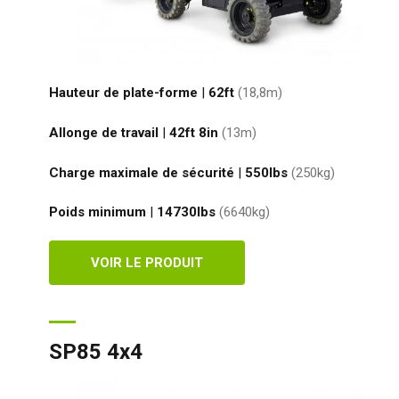
All
Esp
Neth
Hauteur de plate-forme
|
62ft
(18,8
m
)
Can
Allonge de travail
|
42ft 8in
(13
m
)
Charge maximale de sécurité
|
550
lbs
(250
kg
)
Poids minimum
|
14730
lbs
(6640
kg
)
VOIR LE PRODUIT
SP85 4x4