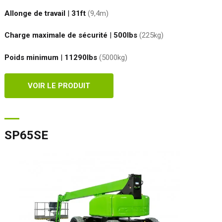
Allonge de travail
|
31ft
(9,4
m
)
Charge maximale de sécurité
|
500
lbs
(225
kg
)
Poids minimum
|
11290
lbs
(5000
kg
)
VOIR LE PRODUIT
SP65SE