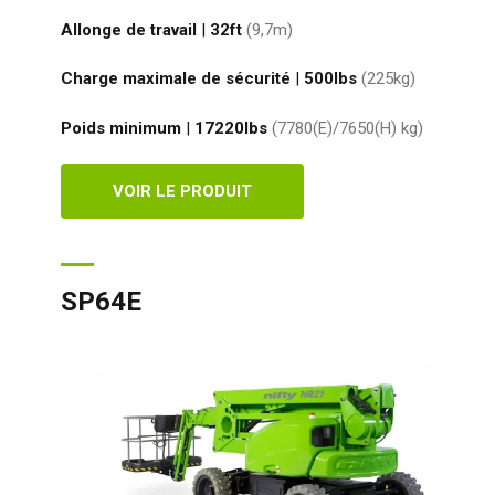
Allonge de travail
|
32ft
(9,7
m
)
Charge maximale de sécurité
|
500
lbs
(225
kg
)
Poids minimum
|
17220
lbs
(7780(E)/7650(H)
kg
)
VOIR LE PRODUIT
SP64E
Roy
Etat
Fra