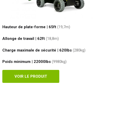
Hauteur de plate-forme
|
65ft
(19,7
m
)
Allonge de travail
|
62ft
(18,8
m
)
Charge maximale de sécurité
|
620
lbs
(280
kg
)
Poids minimum
|
22000
lbs
(9980
kg
)
VOIR LE PRODUIT