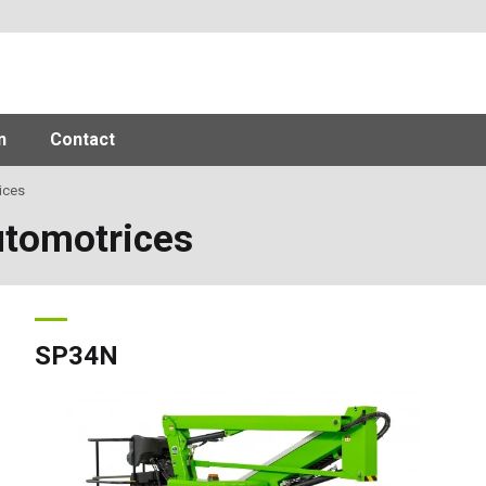
n
Contact
ices
utomotrices
SP34N