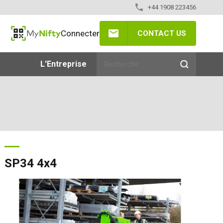
+44 1908 223456
Connecter
CONTACT US
MyNifty
L'Entreprise
SP34 4x4