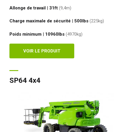
Allonge de travail
|
31ft
(9,4
m
)
Charge maximale de sécurité
|
500
lbs
(225
kg
)
Poids minimum
|
10960
lbs
(4970
kg
)
VOIR LE PRODUIT
SP64 4x4
aume-Uni
English
s-Unis
English
Español
nce
Français