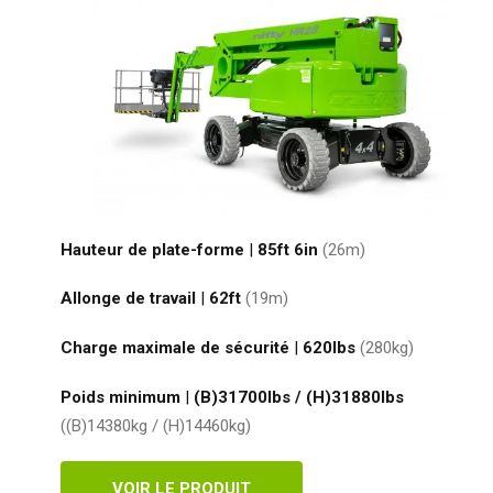
Hauteur de plate-forme
|
85ft 6in
(26
m
)
Allonge de travail
|
62ft
(19
m
)
Charge maximale de sécurité
|
620
lbs
(280
kg
)
Poids minimum
|
(B)31700lbs / (H)31880
lbs
((B)14380kg / (H)14460
kg
)
VOIR LE PRODUIT