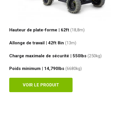
emagne
Deutsch
agne
Español
erlands
Nederlands
Hauteur de plate-forme
|
62ft
(18,8
m
)
ada
English
Français
Allonge de travail
|
42ft 8in
(13
m
)
Charge maximale de sécurité
|
550
lbs
(250
kg
)
Poids minimum
|
14,790
lbs
(6680
kg
)
VOIR LE PRODUIT