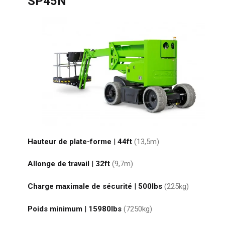
SP45N
Hauteur de plate-forme
|
44ft
(13,5
m
)
Allonge de travail
|
32ft
(9,7
m
)
Charge maximale de sécurité
|
500
lbs
(225
kg
)
Poids minimum
|
15980
lbs
(7250
kg
)