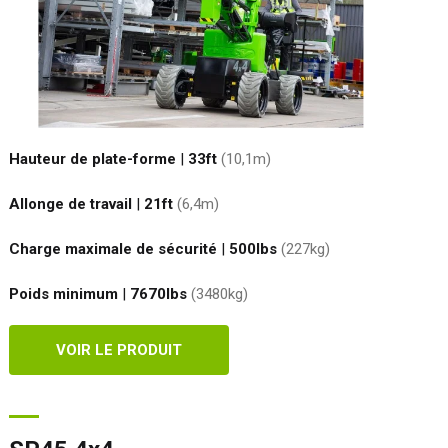
Hauteur de plate-forme
|
33ft
(10,1
m
)
Allonge de travail
|
21ft
(6,4
m
)
Charge maximale de sécurité
|
500
lbs
(227
kg
)
Poids minimum
|
7670
lbs
(3480
kg
)
VOIR LE PRODUIT