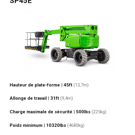
SP45E
Hauteur de plate-forme
|
45ft
(13,7
m
)
Allonge de travail
|
31ft
(9,4
m
)
Charge maximale de sécurité
|
500
lbs
(225
kg
)
Poids minimum
|
10320
lbs
(4680
kg
)