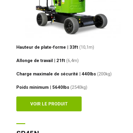
Hauteur de plate-forme
|
33ft
(10,1
m
)
Allonge de travail
|
21ft
(6,4
m
)
Charge maximale de sécurité
|
440
lbs
(200
kg
)
Poids minimum
|
5640
lbs
(2540
kg
)
VOIR LE PRODUIT