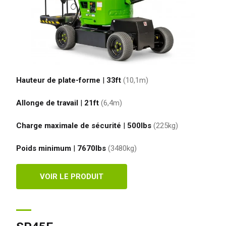
Hauteur de plate-forme
|
33ft
(10,1
m
)
Allonge de travail
|
21ft
(6,4
m
)
Charge maximale de sécurité
|
500
lbs
(225
kg
)
Poids minimum
|
7670
lbs
(3480
kg
)
VOIR LE PRODUIT