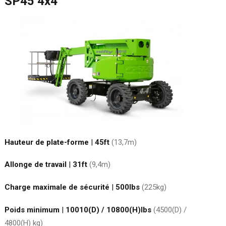
SP45 4x4
Hauteur de plate-forme
|
45ft
(13,7
m
)
Allonge de travail
|
31ft
(9,4
m
)
Charge maximale de sécurité
|
500
lbs
(225
kg
)
Poids minimum
|
10010(D) / 10800(H)
lbs
(4500(D) /
4800(H)
kg
)