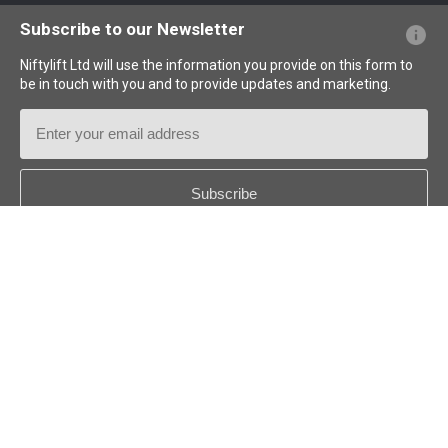
Questions - Réponses
Glossaire
Description des pictogrammes
Subscribe to our Newsletter
Niftylift Ltd will use the information you provide on this form to
be in touch with you and to provide updates and marketing.
Email
Address
Country
*
Follow us:
© 2026 Niftylift (UK) Limited. Tous droits réservés.