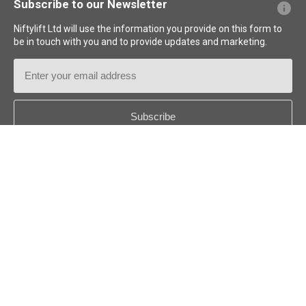
Subscribe to our Newsletter
Niftylift Ltd will use the information you provide on this form to
be in touch with you and to provide updates and marketing.
Email
Address
Country
*
Follow us:
© 2026 Niftylift (UK) Limited. Tous droits réservés.
CA - FRANÇAIS