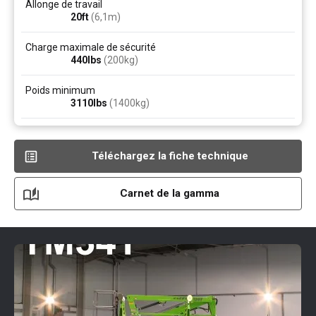
Allonge de travail
20ft
(6,1
m
)
Charge maximale de sécurité
440
lbs
(200
kg
)
Poids minimum
3110
lbs
(1400
kg
)
Téléchargez la fiche technique
Carnet de la gamma