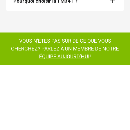
Pourquoi choisir la TM34T ?
TM34T
VOUS N’ÊTES PAS SÛR DE CE QUE VOUS
CHERCHEZ?
PARLEZ À UN MEMBRE DE NOTRE
ÉQUIPE AUJOURD'HUI
!
TM34T
nacelle élévatrice tractable
TM34
TM42T
nous
contacter