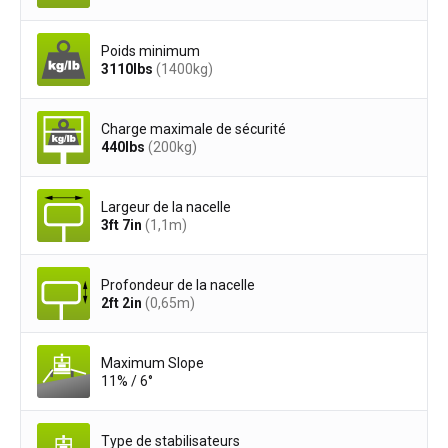
Poids minimum
3110
lbs
(1400
kg
)
Charge maximale de sécurité
440
lbs
(200
kg
)
Largeur de la nacelle
3ft 7in
(1,1
m
)
Profondeur de la nacelle
2ft 2in
(0,65
m
)
Maximum Slope
11% / 6°
Type de stabilisateurs