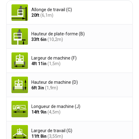
Allonge de travail (C)
20ft
(6,1
m
)
Hauteur de plate-forme (B)
33ft 6in
(10,2
m
)
Largeur de machine (F)
4ft 11in
(1,5
m
)
Hauteur de machine (D)
6ft 3in
(1,9
m
)
Longueur de machine (J)
14ft 9in
(4,5
m
)
Largeur de travail (G)
11ft 8in
(3,55
m
)