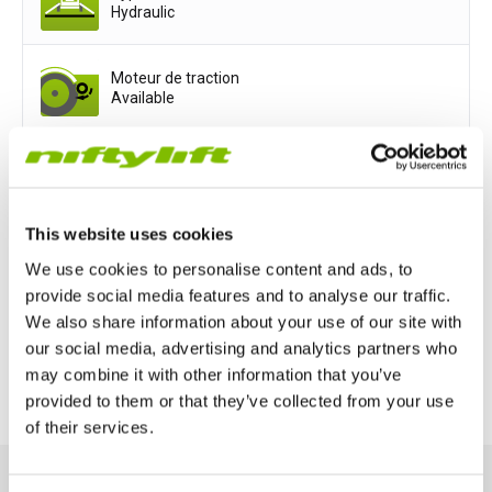
Hydraulic
Moteur de traction
Available
Options d'alimentation
Mains only
Battery only
This website uses cookies
We use cookies to personalise content and ads, to
Petrol or Diesel Only
provide social media features and to analyse our traffic.
We also share information about your use of our site with
Bi-Energy (Engine & Battery)
our social media, advertising and analytics partners who
may combine it with other information that you’ve
provided to them or that they’ve collected from your use
of their services.
Royaume-Uni