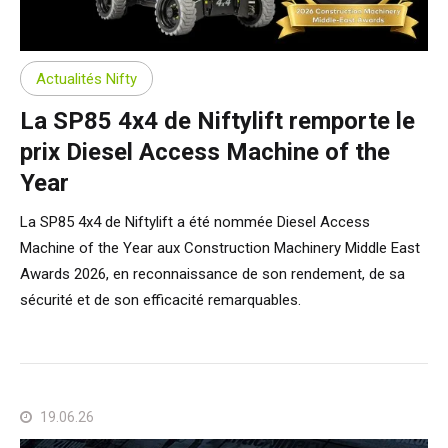
SP50N
SP45 4x4
SP50 4x4
SD64 4x4x4
Sur chenilles
TD34TN
Gen2 Hybride
Mises à jour des produits
Entretien et pièces de rechange
Conditions et Politiques
SP50E
SP50N
SP64 4x4
TD34T
Matériel d'occasion
SiOPS
Assistance de Niftylink
Commentaires des clients
Actualités Nifty
La SP85 4x4 de Niftylift remporte le
SP64E
SP50 4x4
TD42T
ToughCage
NiftyPRO
Revendeurs Niftylift dans le monde
prix Diesel Access Machine of the
Year
SP65SE
SP64 4x4
Moteur de traction
La SP85 4x4 de Niftylift a été nommée Diesel Access
Machine of the Year aux Construction Machinery Middle East
SP85 4x4
SP85 4x4
Awards 2026, en reconnaissance de son rendement, de sa
sécurité et de son efficacité remarquables.
19.06.26