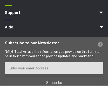
MyNifty
ClipOn
Hydrogen-Electric
Tout électrique
Niftylink
Gen2 Hybride
SiOPS
ToughCage
Moteur de traction
Support
MyNifty
Charges au sol et charges ponctuelles
Bulletins techniques
Marketing
Mises à jour des produits
Assistance de Niftylink
NiftyPRO
Aide
Questions - Réponses
Glossaire
Description des pictogrammes
Subscribe to our Newsletter
Niftylift Ltd will use the information you provide on this form to
be in touch with you and to provide updates and marketing.
Email
Address
Country
*
Follow us: