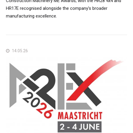
Construction Machinery ME Awards, with the HR28 4x4 and
HR17E recognised alongside the company's broader
manufacturing excellence.
14.05.26