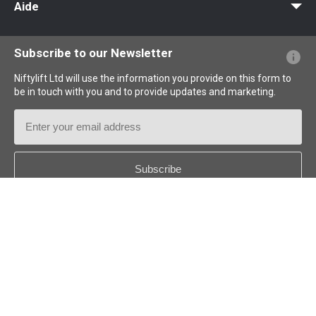
Aide
Questions - Réponses
Glossaire
Description des pictogrammes
Subscribe to our Newsletter
Niftylift Ltd will use the information you provide on this form to
be in touch with you and to provide updates and marketing.
Email
Address
Country
*
Follow us: