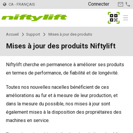
Connecter
CA - FRANÇAIS
CONTA
US
MyNifty
Menu
Accueil
Support
Mises à jour des produits
Produits
Sélecteur de produits
Mises à jour des produits Niftylift
Tractables
TM34
Innovations
MyNifty
Niftylift cherche en permanence à améliorer ses produits
TM34T
Automotrices - Électriques
SP34LE
ClipOn
Support
MyNifty
Manuels et schémas
en termes de performance, de fiabilité et de longévité.
TM42T
SP34N
Automotrices - Hybrides
SP34 4x4
Hydrogen-Electric
Codes Réinitialisation
Charges au sol et charges ponctuelles
Location
Chercher une société de location
Inscrivez votre entreprise
Toutes nos nouvelles nacelles bénéficient de ces
améliorations au fur et à mesure de leur production, et
dans la mesure du possible, nos mises à jour sont
TM50
SP45N
SP34N
Automotrices - Diesel
SP34 4x4
Tout électrique
Recherche de code d'erreur
Bulletins techniques
Contact
Demandes générales
également mises à la disposition des propriétaires des
machines en service.
TM64
SP45E
SP45N
SP45 4x4
Semi-automotrices
SD50 4x4
Niftylink
Marketing
Service commercial
L'Entreprise
Blog