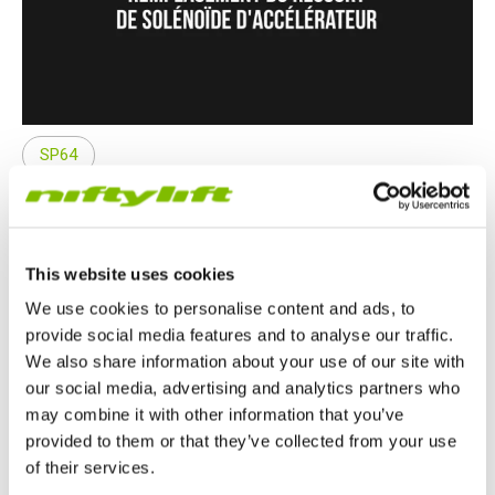
SP64
Remplacement du ressort de
solénoïde d'accélérateur
This website uses cookies
Meilleur temps de réponse de l'accélérateur.
We use cookies to personalise content and ads, to
provide social media features and to analyse our traffic.
We also share information about your use of our site with
our social media, advertising and analytics partners who
16.01.19
may combine it with other information that you’ve
provided to them or that they’ve collected from your use
of their services.