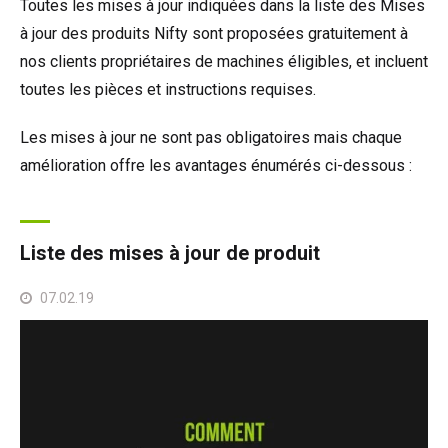
Toutes les mises à jour indiquées dans la liste des Mises
SP50N
SP45 4x4
SP50 4x4
SD64 4x4x4
Sur chenilles
TD34TN
Gen2 Hybride
Mises à jour des produits
Entretien et pièces de rechange
Conditions et Politiques
à jour des produits Nifty sont proposées gratuitement à
nos clients propriétaires de machines éligibles, et incluent
SP50E
SP50N
SP64 4x4
TD34T
Matériel d'occasion
SiOPS
Assistance de Niftylink
Commentaires des clients
toutes les pièces et instructions requises.
SP64E
SP50 4x4
TD42T
ToughCage
NiftyPRO
Revendeurs Niftylift dans le monde
Les mises à jour ne sont pas obligatoires mais chaque
amélioration offre les avantages énumérés ci-dessous :
SP65SE
SP64 4x4
Moteur de traction
SP85 4x4
SP85 4x4
Liste des mises à jour de produit
07.02.19