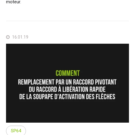
moteur.
16.01.19
SP64