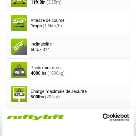
11ft 8in
(3,55
m
)
Vitesse de course
1
mph
(1,6
km/h
)
Inclinabilité
60% / 31°
Poids minimum
4080
lbs
(1890
kg
)
Charge maximale de sécurité
500
lbs
(200
kg
)
Largeur de la nacelle
3ft 7in
(1,1
m
)