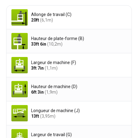
Allonge de travail (C)
20ft
(6,1
m
)
Hauteur de plate-forme (B)
33ft 6in
(10,2
m
)
Largeur de machine (F)
3ft 7in
(1,1
m
)
Hauteur de machine (D)
6ft 3in
(1,9
m
)
Longueur de machine (J)
13ft
(3,95
m
)
Largeur de travail (G)