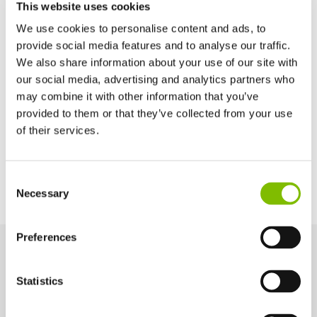
This website uses cookies
Profondeur de la nacelle
2ft 2in
(0,65
m
)
We use cookies to personalise content and ads, to
provide social media features and to analyse our traffic.
Maximum Slope
We also share information about your use of our site with
13% / 7.6°
our social media, advertising and analytics partners who
may combine it with other information that you’ve
provided to them or that they’ve collected from your use
Options d'alimentation
of their services.
Diesel Only (Kubota 722 - 15kW/20hp)
Royaume-Uni
Consent
English
Necessary
Selection
Etats-Unis
English
Español
France
Preferences
Français
Allemagne
Caractéristiques principales
Statistics
Deutsch
Conçues pour la performance et la sécurité, ces caractéristiques
Espagne
principales vous aident à travailler plus intelligemment et plus