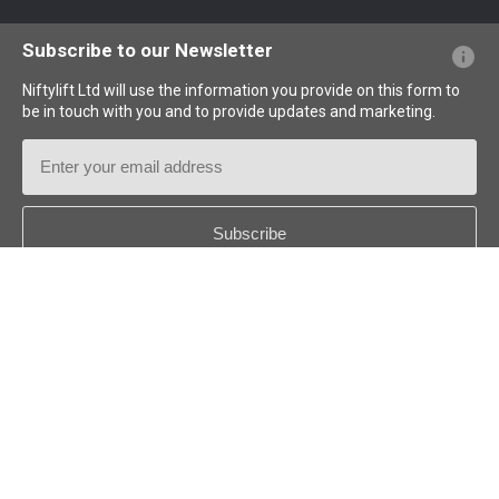
Questions - Réponses
Glossaire
Description des pictogrammes
Subscribe to our Newsletter
Niftylift Ltd will use the information you provide on this form to
be in touch with you and to provide updates and marketing.
Email
Address
Country
*
Follow us:
© 2026 Niftylift (UK) Limited. Tous droits réservés.