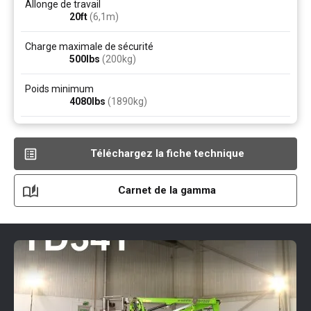
Allonge de travail
20ft
(6,1
m
)
Charge maximale de sécurité
500
lbs
(200
kg
)
Poids minimum
4080
lbs
(1890
kg
)
Téléchargez la fiche technique
Carnet de la gamma