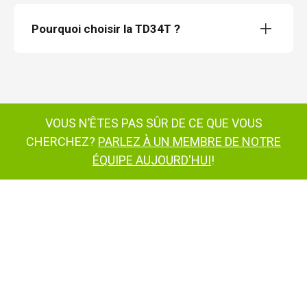
Pourquoi choisir la TD34T ?
nacelle araignée TrackDrive TD34T
plate-forme d'accès sur chenilles TD34T
VOUS N’ÊTES PAS SÛR DE CE QUE VOUS
CHERCHEZ?
PARLEZ À UN MEMBRE DE NOTRE
plate-forme d'accès
ÉQUIPE AUJOURD'HUI
!
sur chenilles TD34T
plate-forme d'accès sur chenilles TD34T
plate-forme d'accès sur chenilles
TD34T
TD34T
plate-forme d'accès sur chenilles
TD34T
nous contacter