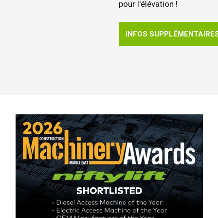
pour l'élévation !
INFOS SUPPLÉMENTAIRE
aume-Uni
English
s-Unis
English
Español
nce
Français
emagne
Deutsch
agne
Español