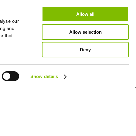
r des produits
Allow all
de Niftylink
alyse our
ing and
Allow selection
r that
Deny
Follow us:
Show details
CA - FRANÇAIS