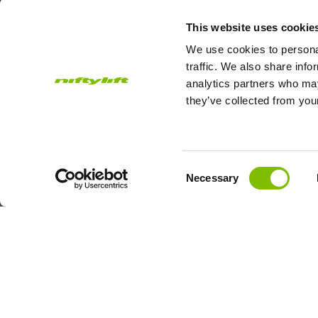
This website uses cookie
We use cookies to personal
traffic. We also share info
analytics partners who may
they’ve collected from your
Subscribe to our Newsletter
Consent
Necessary
Niftylift Ltd will use the information you provide on this form to
Selection
touch with you and to provide updates and marketing.
Email
Country
Address
*