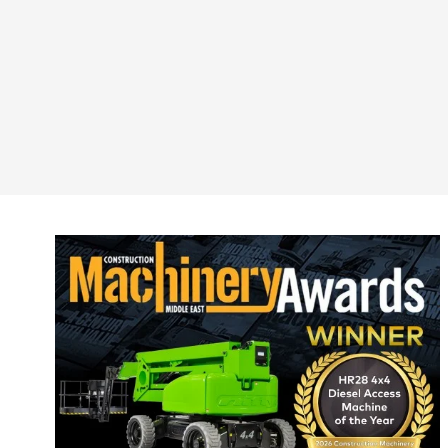
Roy
Etat
Fra
All
Esp