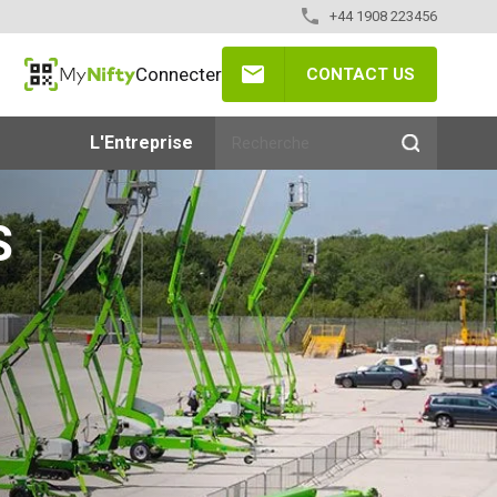
+44 1908 223456
Connecter
CONTACT US
MyNifty
L'Entreprise
S