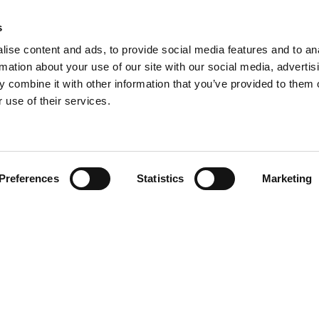
Niftylink
Mises à jou
s
Gen2 Hybride
Assistance 
ise content and ads, to provide social media features and to an
SiOPS
rmation about your use of our site with our social media, advertis
NiftyPRO
ToughCage
 combine it with other information that you’ve provided to them o
Moteur de traction
 use of their services.
Preferences
Statistics
Marketing
 be in