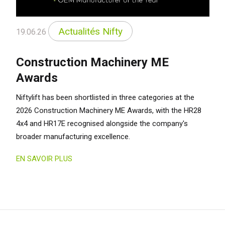
erlands
Nederlands
ada
English
Français
Actualités Nifty
19.06.26
Construction Machinery ME
Awards
Niftylift has been shortlisted in three categories at the
2026 Construction Machinery ME Awards, with the HR28
4x4 and HR17E recognised alongside the company's
broader manufacturing excellence.
EN SAVOIR PLUS