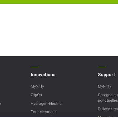
Innovations
Support
MyNifty
MyNifty
ClipOn
Charges au 
ponctuelles
e
Hydrogen-Electric
Bulletins t
Tout électrique
Marketing