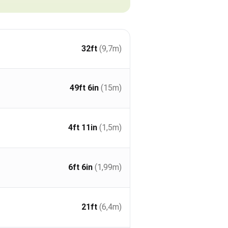
32ft
(9,7
m
)
49ft 6in
(15
m
)
4ft 11in
(1,5
m
)
6ft 6in
(1,99
m
)
21ft
(6,4
m
)