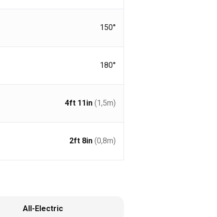
150°
180°
4ft 11in
(1,5
m
)
2ft 8in
(0,8
m
)
All-Electric