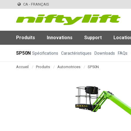
CA - FRANÇAIS
Produits
Innovations
Support
Locatio
SP50N
Spécifications
Caractéristiques
Downloads
FAQs
Accueil
Produits
Automotrices
SP50N