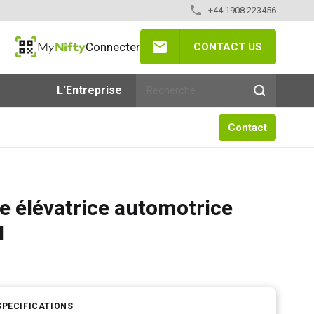
+44 1908 223456
Connecter
CONTACT US
MyNifty
L'Entreprise
Contact
e élévatrice automotrice
N
SPECIFICATIONS