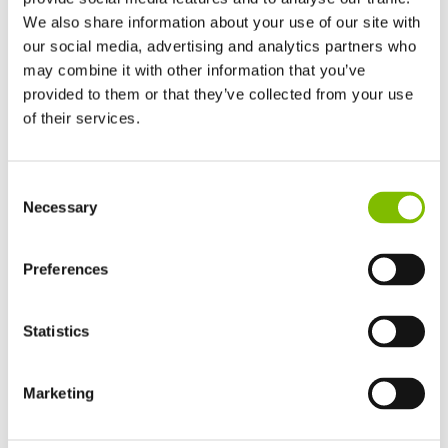
We also share information about your use of our site with
our social media, advertising and analytics partners who
may combine it with other information that you’ve
provided to them or that they’ve collected from your use
of their services.
Reino Unido
Consent
English
Necessary
Selection
Estados Unidos
English
Español
Niftylink Go destacará toda máquina Niftylift que necesite
atención inmediata para ayudar a los técnicos de servicio
Francia
Preferences
Français
a mantenerse al día, así como a prevenir posibles averías
Alemania
mediante el procesamiento de los códigos propietarios
Statistics
Deutsch
de fallos CAN, comprobaciones preliminares, informes de
España
daños, e incluso, revisiones pendientes.
Español
Marketing
Netherlands
Nederlands