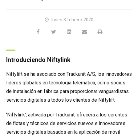
HR17N
HR15 4x4
HR17 4x4
SD210 4x4x4
Sobre orugas
TD120TN
Gen2 Hybrid
Actualizaciones de productos
Servicio y piezas de recambio
Términos y políticas
lunes 3 febrero 2020
HR17E
HR17N
HR21 4x4
TD120T
Equipo de segunda mano
SiOPS
Asistencia de Niftylink
Comentarios de los clientes
HR21E
HR17 4x4
TD150T
ToughCage
NiftyPRO
Distribuidores de Niftylift
Introduciendo Niftylink
HR22SE
HR21 4x4
Traction Drive
Niftylift se ha asociado con Trackunit A/S, los innovadores
HR28 4x4
HR28 4x4
líderes globales en tecnología telemática, como socios
de instalación en fábrica para proporcionar vanguardistas
servicios digitales a todos los clientes de Niftylift.
‘Niftylink’, activada por Trackunit, ofrecerá a los gerentes
de flotas y técnicos de servicios nuevos e innovadores
servicios digitales basados en la aplicación de móvil