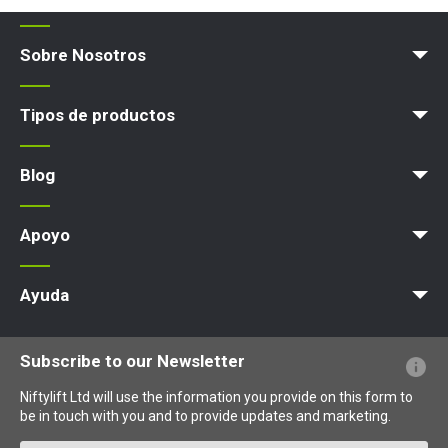
Sobre Nosotros
Blog
Términos y políticas
Tipos de productos
Plataforma elevadora
Blog
News
Artículos
Exps
Apoyo
MyNifty
Cargas concentradas
Boletines técnicos
Marketing
Actualizaciones de productos
Asistencia de Niftylink
NiftyPRO
Ayuda
PFs sobre el sitio web
Terminología explicada
Iconos explicados
Subscribe to our Newsletter
Niftylift Ltd will use the information you provide on this form to
be in touch with you and to provide updates and marketing.