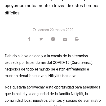
HR17N
HR15 4x4
HR17 4x4
SD210 4x4x4
Sobre orugas
TD120TN
Gen2 Hybrid
Actualizaciones de productos
Servicio y piezas de recambio
Términos y políticas
apoyarnos mutuamente a través de estos tiempos
difíciles.
HR17E
HR17N
HR21 4x4
TD120T
Equipo de segunda mano
SiOPS
Asistencia de Niftylink
Comentarios de los clientes
viernes 20 marzo 2020
HR21E
HR17 4x4
TD150T
ToughCage
NiftyPRO
Distribuidores de Niftylift
HR22SE
HR21 4x4
Traction Drive
Debido a la velocidad y a la escala de la alteración
HR28 4x4
HR28 4x4
causada por la pandemia del COVID-19 (Coronavirus),
negocios de todo el mundo se están enfrentando a
muchos desafíos nuevos, Niftylift inclusive.
Nos gustaría aprovechar esta oportunidad para aseguraos
que la salud y la seguridad de la familia Niftylift, la
comunidad local, nuestros clientes y socios de suministro