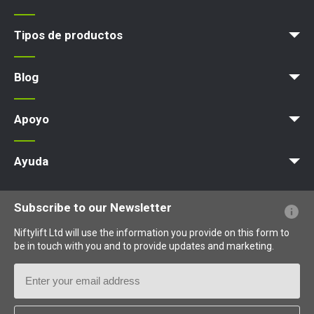
Blog
Términos y políticas
Tipos de productos
Plataforma elevadora
Blog
News
Artículos
Exps
Apoyo
MyNifty
Cargas concentradas
Boletines técnicos
Marketing
Actualizaciones de productos
Asistencia de Niftylink
NiftyPRO
Ayuda
PFs sobre el sitio web
Terminología explicada
Iconos explicados
Subscribe to our Newsletter
Niftylift Ltd will use the information you provide on this form to
be in touch with you and to provide updates and marketing.
Email
Address
Country
*