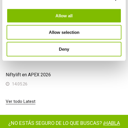
La Niftylift HR28 4x4 gana el premio Diesel Access
Machine of the Year
Allow all
26.06.26
Allow selection
Niftylift preseleccionado en tres categorías en los
Construction Machinery ME Awards 2026
Deny
19.06.26
Niftylift en APEX 2026
14.05.26
Ver todo Latest
¿NO ESTÁS SEGURO DE LO QUE BUSCAS? ¡
HABLA