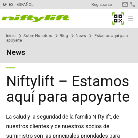
ES - ESPAÑOL
Registrarse
CONTA
MyNifty
Menu
Inicio
Sobre Nosotros
Blog
News
Estamos aquí para
Productos
Selector de productos
apoyarte
News
Montadas en remolque
Nifty 120
Innovaciones
MyNifty
Nifty 120T
Plataformas - Eléctricas
HR12LE
ClipOn
Apoyo
MyNifty
Manuales y Esquemas
Niftylift – Estamos
Nifty 150T
HR12N
Plataformas - Híbrido
HR12 4x4
Hydrogen-Electric
Códigos de reajuste
Cargas concentradas
Alquiler
Encontrar una empresa de alquiler
Registra tu empresa
aquí para apoyarte
Nifty 170
HR15N
HR12N
Plataformas - Diesel
HR12 4x4
Totalmente eléctricas
Búsqueda de código de error
Boletines técnicos
Contacto
Solicitud de Información
La salud y la seguridad de la familia Niftylift, de
Nifty 210
HR15E
HR15N
HR15 4x4
Autoaccionadas
SD170 4x4
Niftylink
Marketing
Ventas
Sobre Nosotros
Blog
nuestros clientes y de nuestros socios de
suministro son las principales prioridades para