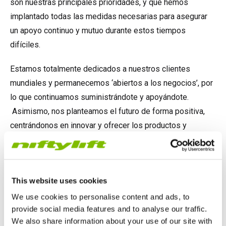
son nuestras principales prioridades, y que hemos
implantado todas las medidas necesarias para asegurar
un apoyo continuo y mutuo durante estos tiempos
difíciles.
Estamos totalmente dedicados a nuestros clientes
mundiales y permanecemos ‘abiertos a los negocios’, por
lo que continuamos suministrándote y apoyándote.
Asimismo, nos planteamos el futuro de forma positiva,
centrándonos en innovar y ofrecer los productos y
servicios de la mayor calidad posible.
Deseamos agradeceros vuestro apoyo y lealtad.
Estamos a vuestro servicio, y juntos, superaremos esta
This website uses cookies
situación.
We use cookies to personalise content and ads, to
provide social media features and to analyse our traffic.
Os deseamos buena salud a vosotros y a quienes os
We also share information about your use of our site with