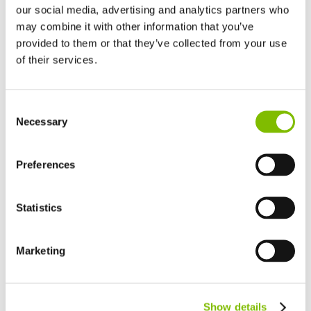
rodean.
our social media, advertising and analytics partners who
may combine it with other information that you’ve
El Equipo Niftylift
provided to them or that they’ve collected from your use
of their services.
Por favor, no dudéis poneos en contacto con nosotros:
Reino Unido
+44 1908 223456
Consent
English
Necessary
Selection
Estados Unidos
English
Español
CONTACTA CON NOSOTROS
Francia
Preferences
Français
Previous Article
Next Article
Alemania
Niftylift introduce 'Niftylink'
Niftylift - COVID-19 -
Statistics
Deutsch
Actualización 24/03/20
España
Español
Marketing
Netherlands
Nederlands
Canada
Latest
Show details
English
Français