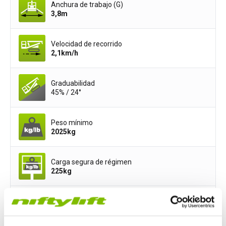
Anchura de trabajo (G)
3,8
m
Velocidad de recorrido
2,1
km/h
Graduabilidad
45% / 24°
Peso mínimo
2025
kg
Carga segura de régimen
225
kg
Ancho de la cesta
1,4
m