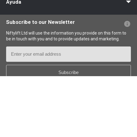
Ayuda
PFs sobre el sitio web
Terminología explicada
Iconos explicados
Subscribe to our Newsletter
Niftylift Ltd will use the information you provide on this form to
be in touch with you and to provide updates and marketing.
Email
Address
Country
*
Follow us: