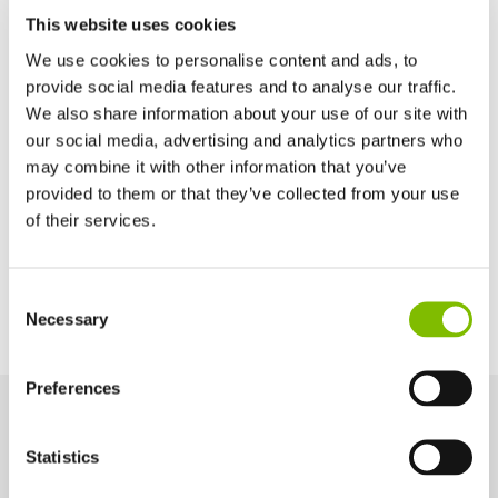
This website uses cookies
Profundidad de la cesta
0,7
m
We use cookies to personalise content and ads, to
provide social media features and to analyse our traffic.
We also share information about your use of our site with
Maximum Slope
21% / 12°
our social media, advertising and analytics partners who
may combine it with other information that you’ve
provided to them or that they’ve collected from your use
of their services.
Opciones de potencia
Diesel Only (Kubota 722 - 15kW/20hp)
Reino Unido
Consent
English
Necessary
Selection
Estados Unidos
English
Español
Francia
Preferences
Français
Alemania
Características principales
Statistics
Deutsch
Diseñadas para el rendimiento y la seguridad, estas
España