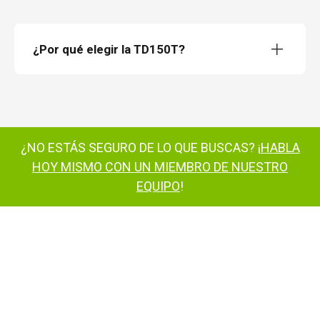
¿Por qué elegir la TD150T?
plataforma elevadora sobre orugas
TD150T
¿NO ESTÁS SEGURO DE LO QUE BUSCAS? ¡
HABLA
plataforma
elevadora sobre orugas TD150T
HOY MISMO CON UN MIEMBRO DE NUESTRO
EQUIPO
!
plataforma elevadora sobre orugas
TD150T
plataforma
elevadora sobre orugas TD150T