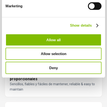
características principales le ayudan a trabajar de forma más
Español
Marketing
inteligente y eficiente en altura.
Netherlands
Nederlands
Canada
Excelente gradabilidad
Show details
English
Français
Escalará cuestas muy inclinadas de hasta un 45% (24°)
Allow all
Excelente tracción
Allow selection
Mejor adherencia en terreno irregular
Deny
Controles hidráulicos totalmente
proporcionales
Sencillos, fiables y fáciles de mantener, reliable & easy to
maintain