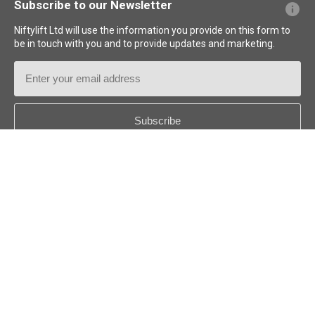
Subscribe to our Newsletter
Niftylift Ltd will use the information you provide on this form to
be in touch with you and to provide updates and marketing.
Email
Address
Country
*
Follow us:
© 2026
Niftylift (UK) Limited
. Reservados todos los derechos.
ES - ESPAÑOL