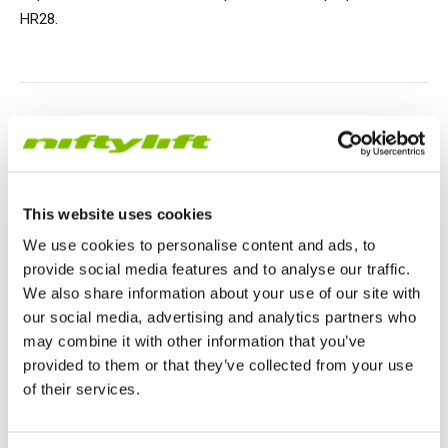
HR17N
HR15 4x4
HR17 4x4
SD210 4x4x4
Sobre orugas
TD120TN
Gen2 Hybrid
Actualizaciones de productos
Servicio y piezas de recambio
Términos y políticas
HR28.
HR17E
HR17N
HR21 4x4
TD120T
Equipo de segunda mano
SiOPS
Asistencia de Niftylink
Comentarios de los clientes
HR21E
HR17 4x4
TD150T
ToughCage
NiftyPRO
Distribuidores de Niftylift
02.07.14
Technical Bulletin
HR22SE
HR21 4x4
Traction Drive
Boletín técnico Nifty 120
This website uses cookies
We use cookies to personalise content and ads, to
HR28 4x4
HR28 4x4
BOLETÍN DE SEGURIDAD importante para todos los
provide social media features and to analyse our traffic.
propietarios de remolques montados 120 (M / H / T).
We also share information about your use of our site with
our social media, advertising and analytics partners who
may combine it with other information that you’ve
provided to them or that they’ve collected from your use
of their services.
HR28
Reino Unido