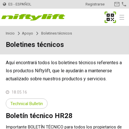
ES - ESPAÑOL
Registrarse
CONTA
MyNifty
Menu
Inicio
Apoyo
Boletines técnicos
Productos
Selector de productos
Boletines técnicos
Montadas en remolque
Nifty 120
Innovaciones
MyNifty
Aquí encontrará todos los boletines técnicos referentes a
Nifty 120T
Plataformas - Eléctricas
HR12LE
ClipOn
Apoyo
MyNifty
Manuales y Esquemas
los productos Niftylift, que le ayudarán a mantenerse
actualizado sobre nuestros productos y servicios.
Nifty 150T
HR12N
Plataformas - Híbrido
HR12 4x4
Hydrogen-Electric
Códigos de reajuste
Cargas concentradas
Alquiler
Encontrar una empresa de alquiler
Registra tu empresa
18.05.16
Nifty 170
HR15N
HR12N
Plataformas - Diesel
HR12 4x4
Totalmente eléctricas
Búsqueda de código de error
Boletines técnicos
Contacto
Solicitud de Información
Technical Bulletin
Boletín técnico HR28
Nifty 210
HR15E
HR15N
HR15 4x4
Autoaccionadas
SD170 4x4
Niftylink
Marketing
Ventas
Sobre Nosotros
Blog
Importante BOLETÍN TÉCNICO para todos los propietarios de