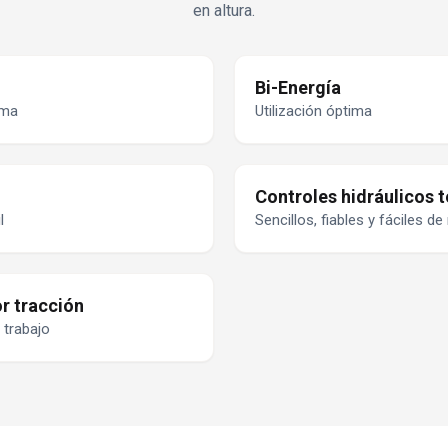
en altura.
Bi-Energía
rma
Utilización óptima
Controles hidráulicos 
l
Sencillos, fiables y fáciles d
r tracción
 trabajo