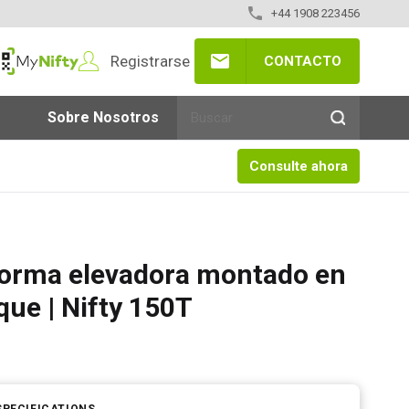
+44 1908 223456
Registrarse
CONTACTO
yNifty
Sobre Nosotros
Consulte ahora
forma elevadora montado en
ue | Nifty 150T
SPECIFICATIONS