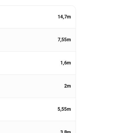
14,7
m
7,55
m
1,6
m
2
m
5,55
m
3,8
m