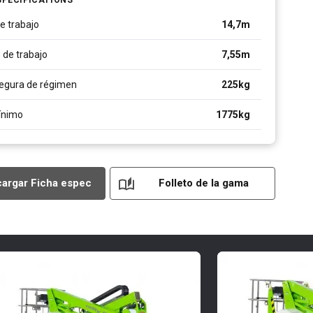
e trabajo
14,7
m
 de trabajo
7,55
m
egura de régimen
225
kg
ínimo
1775
kg
argar Ficha espec
Folleto de la gama