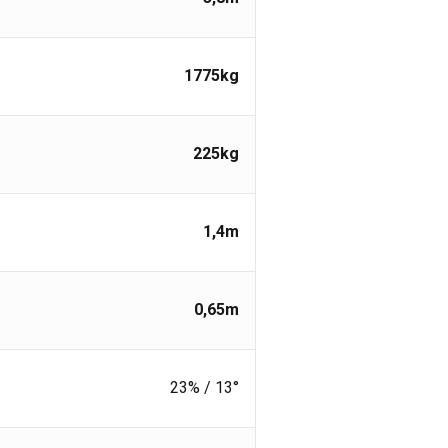
1775
kg
225
kg
1,4
m
0,65
m
23% / 13°