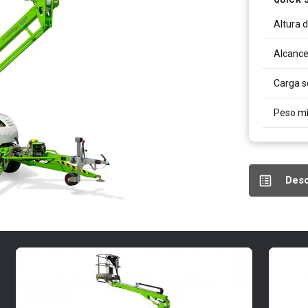
Altura d
Alcance
Carga s
Peso m
Desc