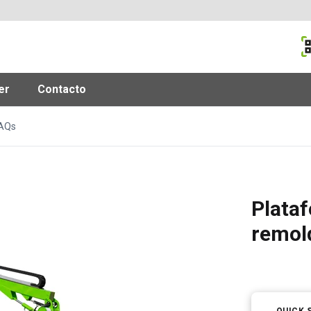
M
er
Contacto
AQs
Plata
remolq
QUICK 