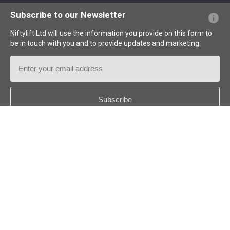
PFs sobre el sitio web
Terminología explicada
Iconos explicados
Subscribe to our Newsletter
Niftylift Ltd will use the information you provide on this form to
be in touch with you and to provide updates and marketing.
Email
Address
Country
*
Follow us:
© 2026
Niftylift (UK) Limited
. Reservados todos los derechos.