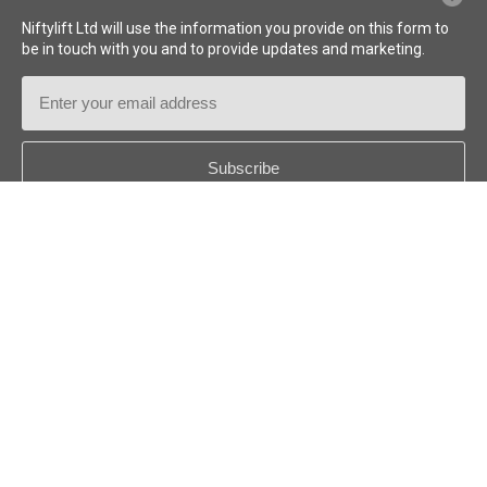
Niftylift Ltd will use the information you provide on this form to
be in touch with you and to provide updates and marketing.
Email
Address
Country
*
Follow us:
© 2026
Niftylift (UK) Limited
. Reservados todos los derechos.
ES - ESPAÑOL
Descargo de Responsabilidad
Política de privacidad
Política