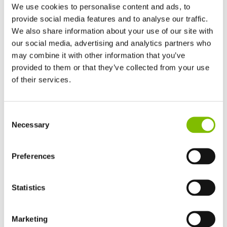
Middle East Awards 2026, en reconocimiento a sus
We use cookies to personalise content and ads, to
provide social media features and to analyse our traffic.
prestaciones, seguridad y eficiencia.
We also share information about your use of our site with
LEER MÁS
our social media, advertising and analytics partners who
may combine it with other information that you’ve
provided to them or that they’ve collected from your use
of their services.
Reino Unido
Consent
English
Necessary
Selection
Estados Unidos
English
Español
Francia
Preferences
Français
Alemania
Statistics
Deutsch
España
Español
Noticias Nifty
19.06.26
Marketing