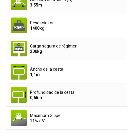
3,55
m
Peso mínimo
1400
kg
Carga segura de régimen
200
kg
Ancho de la cesta
1,1
m
Profundidad de la cesta
0,65
m
Maximum Slope
11% / 6°