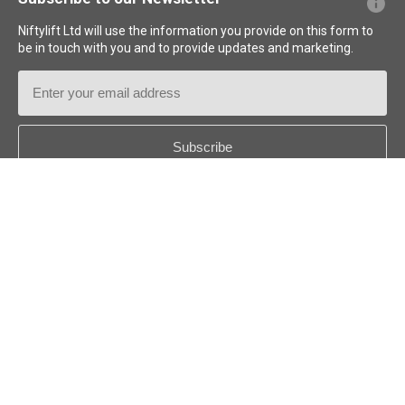
Niftylift Ltd will use the information you provide on this form to
be in touch with you and to provide updates and marketing.
Email
Address
Country
*
Follow us:
© 2026
Niftylift (UK) Limited
. Reservados todos los derechos.
ES - ESPAÑOL